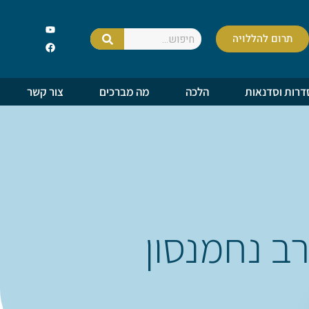
תרום להללויה
דרות וסדנאות
הלכה
מה מברכים
צור קשר
ב נחמנסון