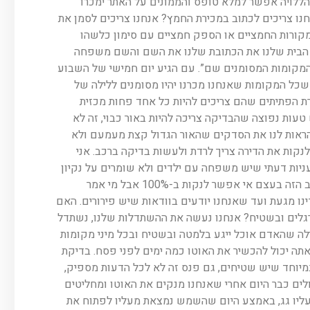
לויה אפשר למלא טופס והממונים על האתר ימכרו
ו צריכים לכתוב במכירת החמץ? אנחנו צריכים לסמן את
קורות החמציים או הספק חמציים עם סימון כלשהו
ת הבית שלנו את הכתובת שלנו את השם והשם משפחה
המקומות המסומנים שם”. עם הגיע יום חמישי של השבוע
שכל המקומות שאנחנו מכרנו יהיו מסומנים ללילה של
 הפתיתים שהם צריכים להיות כל אחד פחות מכזית
עות נפוצה שהבדיקה צריכה להיות באור כבוי, זה לא
הראות לנו את הסדקים שהאור הגדול קצת מעמעם ולא
לנקות את הדירה צריך לרדת ולעשות בדיקה ברכב. אני
ניות דעתי שיש משפחה עם ילדים ולא שומרים על נקיון
בצורה מוחלטת ואוכלים שמה גם פירורים באמצע השנה, הרכב הזה בעצם אי אפשר לנקות ב-100% אבל מי אמר
 עד מקום שידינו מגעת ועד שאנחנו יודעים בוודאות שיש פירורים. האם
גלים ובשטיח? אנחנו נעשה את ההשתדלות שלנו, נשתדל
לה שהאדם אוכל ייגע בלמטה ובשטיח ובכל מיני מקומות
אתה יכול להכשיר את האוטו כמה ימים לפני פסח. בדיקת
מיוחד שיש שטיחים, גם פנס זה לא לכל הדעות מספיק,
ים כבר היום אחרי שאנחנו מנקים את האוטו ומחליטים
עליו גג, באמצע היום שהשמש נמצאת מעליו לפתוח את