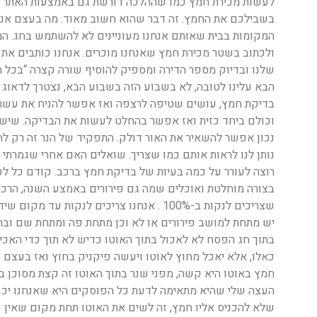
לעשות מכירת חמץ כמו שההלכה דורשת גם באמצעות האתר הל
בשבילכם את החמץ. זה דבר שהוא חשוב מאוד. מה בעצם אנחנ
המקומות בבית שאותם אנחנו מעוניינים לא להשתמש בחג. המ
ולכתוב בשטר מכירת חמץ שאנחנו מוכרים. אנחנו כותבים א
שלנו ובדיוק מספר הדירה ומספיק להוסיף שורה קצרה “בכל 
הבא עלינו לטובה, לא בשבוע הזה בשבוע הבא, נצטרך לדאוג 
בדיקת חמץ, עושים שטיפה לרצפה ואז אפשר להניח את עשרת
וכולם ביחד כזית ואז אפשר בהחלט לעשות את הבדיקה. שיש ט
נכון אפשר להשאיר את האור דולק. התפקיד של הנר זה רק ל
נותן לנו לראות אותם כמו שצריך. שואלים האם אחרי שגמרתי 
רוצה לעורר על כמה בעיות של בדיקת חמץ ברכב. קודם כל לע
שצריכים לנקות ב-100% . אנחנו צריכים לנקות
יש מתחת למושב פירורים או לא וכן מתחת פה ומתחת שם ובר
בתוך חג הפסח לא לאכול בתוך האוטו כדיש לא תוך כדי האכי
כאלו, אלא יאכל מחוץ לאוטו ויעשה פיקניק בחוץ ואז בעצם 
חמץ באוטו היא קשה, מפני שנר בתוך האוטו זה קצת מסוכן ב
העצה שלי שהיא מתאימה לדעת כל הפוסקים היא שאנחנו יכול
שלא להכניס אליו חמץ, זה לשים את האוטו תחת מקום שאין 