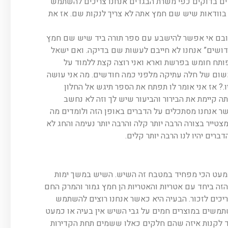
לים להכין בגדים בדוקים כפי משרת הבגדים אנחנו צריכים להשתמש
 בוודאות שיש שם חמץ אתה לא צריך לנקות שם. אז את
רובם אי אפשר להישבע עם ספר תורה ביד שיש שם חמץ
דושים” אנחנו לא חייבם לעשות שם בדיקה. ואם ישאל
פותח חומש בפרשת וארא ואני רוצה קצת ללמוד על
שום של חלה עתיקה מלפני כמה חודשים. מה אני עושה
.? אז אני אומר לו תפתח את הספר תיגש אל החלון
ה קיימת את הבירור והביעור שיש לך וזה לא נחשב
אשר אנחנו מסתכלים על הדברים באופן הזה ולומדים מה
צטייר בצורה הרבה יותר קלה והרבה יותר נעימה והחג לא
רים יהיו לנו הרבה יותר קלים.
כמעט הכי מפחיד במטבח זה השיש. השיש במשך ימות
ה ביחד עם אטריות והאטריות הן חמץ גמור והמרק החם
יכים לזכור. הבעיה היא כאשר אנחנו רוצים להשתמש
תמשים במוצרים חמים על גבי השיש אין בעיה או כמעט
ד לקנות איזה שהם חלקים כאלו ששמים תחת הקדירות