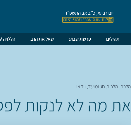
יום רביעי, כ”ב אב התשפ”ו
לוח שנה עברי וזמני היום
תהילים
פרשת שבוע
שאל את הרב
הללויה TV
הלכה
,
הלכות חג ומועד
,
וידאו
את מה לא לנקות לפס