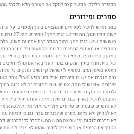
הקפדה חלילה. אפשר קצת להקל את העומס הלא הלכתי שהאנ
ספרים ופירורים
בואו וניגש למשל לפירורים שנמצאים בתוך הספרים. על פי 
לשם כזית חמץ
חוששים שיש כזית חמץ בתוך הספר בבת אחת זה פשוט בלתי א
הספרים או מאחורי הספרים כל מיני הפתעות וכל מיני ממתקי
במקום שיש ספק שמא הילדים הטמינו כזית חמץ בוודאי שעל 
של כזית חמץ בתוך המקום בתוך העניין, אז אנחנו לא חייבים
גרם מנקים אם יש בו פירורים. אבל כאן מגיע “אבל” אחד מאו
פירורים. אם יש לי ספק אם יש שם פירורים זה לא נכנס בתוך
ולנקות גם מקום שיש פירורים אבל רק שאנחנו יודעים בוודא
ונתבונן למשל בארון הבגדים שלנו. איפה אנחנו יכולים להיות
לא נחשוש שבטח יש פירורים אולי יש ואולי אין. ההלכה אומרת
לא לבדוק ולא כלום. בפרט שהבגדים עברו גם כן כביסה עם ח
לא חייבים לנקות ומי שרוצה ממש ממש להדר כדי להרגיש פסח
והופך את הכיסים אז הוא צריך לזכור שהוא לא צריך לעשות א