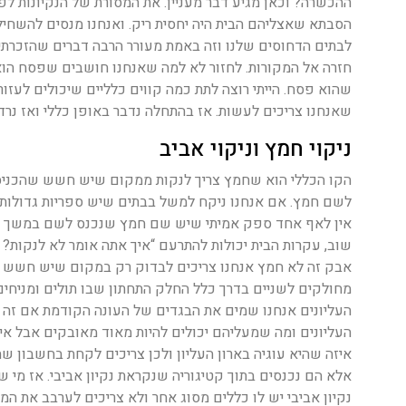
ההכשרה? וכאן מגיע דבר מעניין. את המסורת של הנקיונות ל
הסבתא שאצליהם הבית היה יחסית ריק. ואנחנו מנסים להשח
לבתים הדחוסים שלנו וזה באמת מעורר הרבה דברים שהזכרתי ק
חזרה אל המקורות. לחזור לא למה שאנחנו חושבים שפסח הוא
שהוא פסח. הייתי רוצה לתת כמה קווים כלליים שיכולים לעזו
שאנחנו צריכים לעשות. אז בהתחלה נדבר באופן כללי ואז נרד
ניקוי חמץ וניקוי אביב
הקו הכללי הוא שחמץ צריך לנקות ממקום שיש חשש שהכניס
לשם חמץ. אם אנחנו ניקח למשל בבתים שיש ספריות גדולות
אין לאף אחד ספק אמיתי שיש שם חמץ שנכנס לשם במשך השנה
שוב, עקרות הבית יכולות להתרעם “איך אתה אומר לא לנקו
אבק זה לא חמץ אנחנו צריכים לבדוק רק במקום שיש חשש שה
מחולקים לשניים בדרך כלל החלק התחתון שבו תולים ומניחי
העליונים אנחנו שמים את הבגדים של העונה הקודמת אם זה בג
העליונים ומה שמעליהם יכולים להיות מאוד מאובקים אבל א
איזה שהיא עוגיה בארון העליון ולכן צריכים לקחת בחשבון שה
אלא הם נכנסים בתוך קטיגוריה שנקראת נקיון אביבי. אז מי ש
נקיון אביבי יש לו כללים מסוג אחר ולא צריכים לערבב את המ