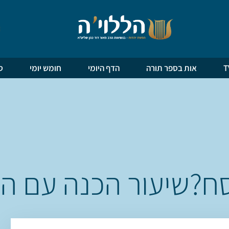
אות בספר תורה
הדף היומי
חומש יומי
ס
ח?שיעור הכנה עם הר