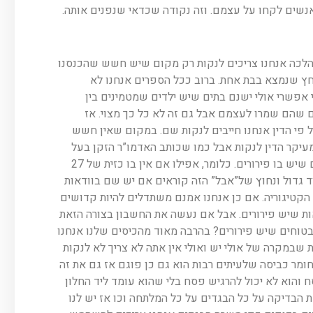
שים לקחו על עצמם. וזה נקודה שכדאי שנפנים אותה.
ההלכה אנחנו צריכים לנקות רק מקום שיש חשש שהכנסנו
. מה פירוש כזית חמץ? הפירוש הוא 27 גרם מחץ שנמצא בבת אחת. ברוב ככל הספרים אנחנו לא
פשרי אולי ישנם בתים שיש ילדים שמטמינים בין
ם שהם שמרו לעצמם אבל גם זה לא כל כך מצוי. אז
פי הדין אנחנו חייבים לנקות שם. במקום שאין חשש
 מעיקר הדין לנקות אבל כמו שכותב האדמו”ר הזקן בעל
התניא בסימן תמב’ בסעיף ל’ ישראל קדושים ומנקים כל מקום שיש בו פירורים. כלומר, אפילו אם אין בו כזית של 27
ד גדול ונחוץ של”אבל” הזה קוראים אם יש שם בוודאות
 הקטיגוריה. אם כן אנחנו אמנם משתדלים להיות קדושים
ות שיש פירורים. אבל אם נעשה את החשבון בצורה הזאת
 בטוחים שיש פירורים? בהרבה מאוד מהכיסים שלנו אנחנו
 שבמקרה של אולי יש ואולי אין אתה לא צריך לא לנקות
ומר כביסה שלעיתים רבות הוא גם כן פוגם אז גם את זה
 והוא לא יכול להרגיש פסח בלי שהוא עומד ליד החלון
ת הבדיקה על כל הבגדים על כל המלתחה וכו אז יש לנו