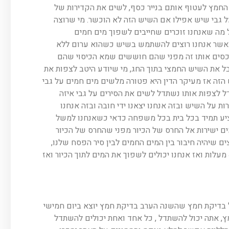
החמץ לעטוף אותם בנייר כסף, לשים את הקדירות של
 גבי שיש אפילו אם השיש הזה לא הוכשר. מי שרוצה
ל מה שאנחנו זוכרים שחייבים לשפוך מים חמים
 כאשר אנחנו רוצים להשתמש בשיש כשהוא ערום ללא
כסים אותו זה מפני שהם חוששים שמא הכיסוי שהם
קבל את השיש החמצי בתוך החג, מי שיודע היטב לצפות את
ה אז מעיקר הדין היא פטורה מלשים מים חמים על גבי
 לצפות אותו נשתדל לשים את הסירים על גבי איזה
 על השיש ובזה אנחנו יצאנו ידי חובה ובזה אנחנו
ציע תמיד בכל בית בכל משפחה כדאי כשאנחנו למשל
ם ישירות אל החרס של הכיור מפני שהחרס של הכיור
ם שיהיה חיבור בין המים החמים לבין סיר הפסח שלנו,
אז אפשר להמתין קצת שהחום שבסיר ירד אל עד מתחת ל-40 מעלות ואז אנחנו יכולים לשפוך את המים לתוך הכיור ואז
 בדיקת חמץ שהשנה הערב בדיקת חמץ יוצא ביום חמישי
ץ, אתה יכול להשתדל , כל אחד ואחת יכולים להשתדל