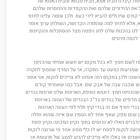
פסח קיבלנו מבית אמא, מבית סבתא ומבית האמא של
יל את ההידורים שלהם ואת ההקפדות וההחמרות שלהם
ודם שיכולים להביא לידי כעס. ולכן שומה עלינו לחזור
, אלא לחזור למה שהתורה הקדושה, השולחן ערוך אומר
ר לנו בהכנות שלנו לחג הפסח מצד ההסתכלות והנקיונות
 לכמה פרטים.
ו לשם חמץ. לא בכל מקום יש חשש אמיתי שהכניסו
 שמגיעות כמעט עד התקרה, אז על המדף שסמוך לתקרה
 ולכן במקום הזה אנחנו לא צריכים לנקות. אני אומר
ת? ש שכבה עבה של אבק שם. אבל כמו שאמרתי קודם
כניסו חמץ. דוגמא נוספת, הארונות שלנו ארונות בגדים
ם מדפים של בגדים בד”כ הבגדים של העונה בארונות
די חורף אם זה בגדי קיץ תלוי לפי העונה הארונות
ין שום ספק שאף אחד לא הטמין שם איזה שהוא ופלה
דברים האלו לא נכנסים בתוך נקיון המכונה נקיון פסח
רוצה לנקות לפסח יש לו כלי מסוג אחד מי שרוצה לנקות
ושגים או באלו ולא צריכים להגיע למצב של תרעומת או