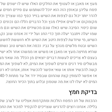
מעץ או מאבן או לעטוף את החלקים האלו שיש לו ישנים של 
פסח עליהן ובאופן הזה הוא יוכל להשתמש עם סירים חמים על
להדר יותר יכול גם לצפות את השיש בנייר כסף כמו שצריך וכ
מקומקום או לשים אפילו מגץ וכל הדברים הללו הם נכונים
שום כיסוי. הסיבה שיש כאלו שגם מכשירים את השיש וגם מ
שמו יעלה ויתגבר יעלה תוך כדי החג ועל ידי זה אנחנו שוב נ
השיש, מי שיודעת לצפות היטב את השיש ולא חוששת לחשש הז
השיש ובטח מלשים מגהץ על גביו. נכסה את השיש טוב נשתדל
שהיא מחיצה מעץ או מאבן או משיש או ממשהו אחר ולא ישירות
בעצם לא צריכים לעשות דברים יוצאים מן הכלל. מה שאני מ
מבשלים סיר דגים ורוצים לשפוך את המים, לא לשפוך את המי
קשה להכשיר אותו או שאי אפשר להכשיר אותו, אנחנו לא רוצי
המים לא יעלו לנו את מה שטמון ובלוע בתוך הכיור החוצה.
בדיקת חמץ
ההכנות של חג הפסח הולכות ומתקדמות אצלינו עד לערב של
בלילה. אנחנו רוצים להדגיש שצריכים להקפיד למכור את החמ