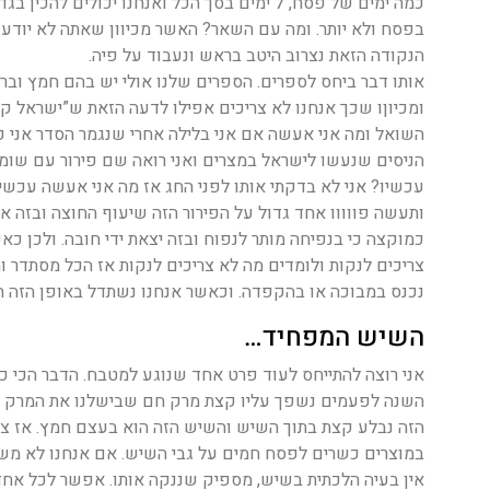
כמה ימים של פסח, 7 ימים בסך הכל ואנחנו יכו
בפסח ולא יותר. ומה עם השאר? האשר מכיוון שאתה לא יודע
הנקודה הזאת נצרוב היטב בראש ונעבוד על פיה.
אותו דבר ביחס לספרים. הספרים שלנו אולי יש בהם חמץ וב
ומכיוןו שכך אנחנו לא צריכים אפילו לדעה הזאת ש”ישראל ק
השואל ומה אני אעשה אם אני בלילה אחרי שנגמר הסדר אני 
הניסים שנעשו לישראל במצרים ואני רואה שם פירור עם שומ
עכשיו? אני לא בדקתי אותו לפני החג אז מה אני אעשה עכשיו
ותעשה פווווו אחד גדול על הפירור הזה שיעוף החוצה ובזה את
כמוקצה כי בנפיחה מותר לנפוח ובזה יצאת ידי חובה. ולכן כ
צריכים לנקות ולומדים מה לא צריכים לנקות אז הכל מסתדר ומ
נכנס במבוכה או בהקפדה. וכאשר אנחנו נשתדל באופן הזה הדב
השיש המפחיד…
אני רוצה להתייחס לעוד פרט אחד שנוגע למטבח. הדבר הכי 
השנה לפעמים נשפך עליו קצת מרק חם שבישלנו את המרק הז
הזה נבלע קצת בתוך השיש והשיש הזה הוא בעצם חמץ. אז צר
במוצרים כשרים לפסח חמים על גבי השיש. אם אנחנו לא מש
אין בעיה הלכתית בשיש, מספיק שננקה אותו. אפשר לכל אח