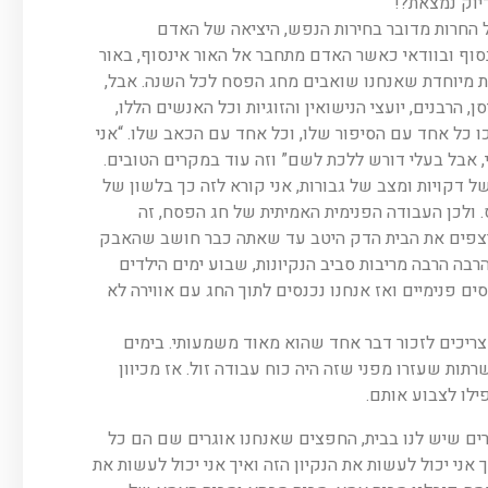
יוק נמצאת?!
ל החרות מדובר בחירות הנפש, היציאה של האדם
וף ובוודאי כאשר האדם מתחבר אל האור אינסוף, באור
ות מיוחדת שאנחנו שואבים מחג הפסח לכל השנה. אבל,
, הרבנים, יועצי הנישואין והזוגיות וכל האנשים הללו,
ו כל אחד עם הסיפור שלו, וכל אחד עם הכאב שלו. “אני
י, אבל בעלי דורש ללכת לשם” וזה עוד במקרים הטובים.
 דקויות ומצב של גבורות, אני קורא לזה כך בלשון של
 ולכן העבודה הפנימית האמיתית של חג הפסח, זה
קרצפים את הבית הדק היטב עד שאתה כבר חושב שהאבק
בה הרבה מריבות סביב הנקיונות, שבוע ימים הילדים
ם פנימיים ואז אנחנו נכנסים לתוך החג עם אווירה לא
צריכים לזכור דבר אחד שהוא מאוד משמעותי. בימים
יה לאנשים בסה”כ חדר אחד בתוך הבית וגם היו 2-3 משרתות שעזרו מפני שזה היה כוח עבודה זול. אז מכיוון
ילו לצבוע אותם.
יום בבית מינימום 2.5-3 חדרים והדברים שיש לנו בבית, החפצים שאנחנו אוגרים שם הם כל
ני יכול לעשות את הנקיון הזה ואיך אני יכול לעשות את