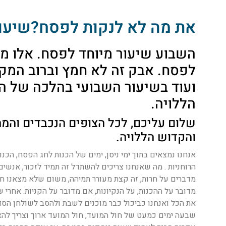
את מה לא לנקות לפסח?שיעור
השבוע שיעור מיוחד לפסח. אלו מק
לפסח. אבק זה לא חמץ וברוב המקר
ועוד בשיעור השבועי בהלכה של הר
הללויה.
שלום עליכם, לכל הצופים הנכבדים והמ
והקדוש הללויה.
אנחנו נמצאים בתוך ימי ניסן, ימים של הכנות לחג הפסח, הכ
הרוחניות . מה שאנחנו צריכים להשתדל זה תמיד לזכור, אנשי
מדברים על חרות, זה קצת מעורר תמיהה, משום שלא מצאנו 
מדובר על ההכנות, על הנקיונות, אם מדובר על הקניות. אחרי 
את הכל ואנחנו כביכול כבר מוכנים לשבת ולהסב לשולחן הסד
שבעה ימים כמעט של חול המועד, חול המועד ארוך וצריך להא