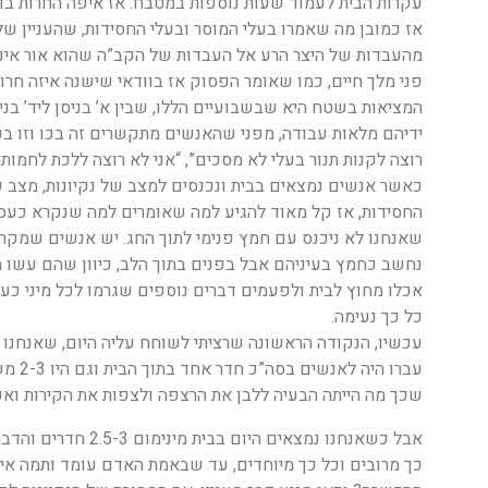
עקרות הבית לעמוד שעות נוספות במטבח. אז איפה החרות בד
אז כמובן מה שאמרו בעלי המוסר ובעלי החסידות, שהעניין ש
מהעבדות של היצר הרע אל העבדות של הקב”ה שהוא אור אינס
פני מלך חיים, כמו שאומר הפסוק אז בוודאי שישנה איזה חר
המציאות בשטח היא שבשבועיים הללו, שבין א’ בניסן ליד’ בניסן
ידיהם מלאות עבודה, מפני שהאנשים מתקשרים זה בכו וזו בכ
רוצה לקנות תנור בעלי לא מסכים”, “אני לא רוצה ללכת לחמות
כאשר אנשים נמצאים בבית ונכנסים למצב של נקיונות, מצב של
החסידות, אז קל מאוד להגיע למה שאומרים למה שנקרא כעס.
שאנחנו לא ניכנס עם חמץ פנימי לתוך החג. יש אנשים שמ
נחשב כחמץ בעיניהם אבל בפנים בתוך הלב, כיוון שהם עשו הר
אכלו מחוץ לבית ולפעמים דברים נוספים שגרמו לכל מיני כעסי
כל כך נעימה.
עכשיו, הנקודה הראשונה שרציתי לשוחח עליה היום, שאנחנו 
עברו ה
שכך מה הייתה הבעיה ללבן את הרצפה ולצפות את הקירות ואפ
אבל כשאנחנו נמצאים ה
כך מרובים וכל כך מיוחדים, עד שבאמת האדם עומד ותמה איך א