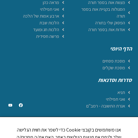
מצוות אות בספר תורה
מראה כהן
הסגולות בקניית אות בספר
ואני תפילתי
תורה
ארבע אמות של הלכה
הפסוק שלי בתורה
הלכות שבת
אודות אות בספר תורה
הלכות חג ומועד
פרשה חסידית
הדף היומי
מסכת פסחים
מסכת שקלים
סדרות וסדנאות
תניא
ואני תפילתי
אגרת התשובה - רמב"ם
אנו משתמשים בקובצי Cookie כדי לשפר את חווית הגלישה
CREATED BY JEWTECH
שלך ולנתח את תנועת הגולשים באתר. האם את/ה מסכים/ה