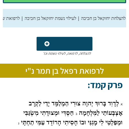
לחת יחזקאל בן חביבה | לעילוי נשמת יחזקאל בן חביבה | לרפואת שרון בת
לפתיחת ספר אישי
להצלחה, לרפואה, לעילוי נשמת וכו’
לרפואת רפאל בן תמר נ"י
פרק קמד:
לְדָוִד בָּרוּךְ יְהוָה צוּרִי הַמְלַמֵּד יָדַי לַקְרָב
א
אֶצְבְּעוֹתַי לַמִּלְחָמָה
חַסְדִּי וּמְצוּדָתִי מִשְׂגַּבִּי
ב
וּמְפַלְטִי לִי מָגִנִּי וּבוֹ חָסִיתִי הָרוֹדֵד עַמִּי תַחְתָּי
ג