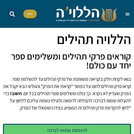
תרום
הללויה TV
חומש יומי
שאל את הרב
הדף היומי
אות בספר תורה
פרשת שבוע
מה מברכים
סדרות וסדנאות
הללויה תהילים
קוראים פרקי תהילים ומשלימים ספר
יחד עם כולם!
בואו לקחת חלק בקריאה משותפת של פרקי תהילים עד להשלמת ספר.
קראו פרק תהילים לחצו על כפתור “קראתי את הפרק” והגולש הבא יקבל את
הפרק שעדיין לא נקרא. כך כולנו משלימים ספרי תהילים בכל יום.
חשוב!
כדי
להעלות שמות לברכה להצלחה לרפואה ולעילוי נשמת עליכם ללחוץ על
“לחץ להקדשת פרק תהילים זה המופיע בצידו השמאלי של הפרק.
להוספת שמות לברכה