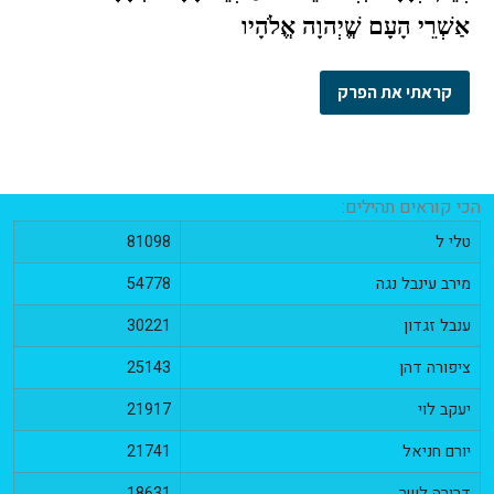
אַשְׁרֵי הָעָם שֱׁיְהוָה אֱלֹהָיו
הכי קוראים תהילים:
טלי ל
81098
מירב עינבל נגה
54778
ענבל זגדון
30221
ציפורה דהן
25143
יעקב לוי
21917
יורם חניאל
21741
דרורה לשר
18631