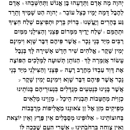
יְהוָה מָה אָדָם וַתֵּדָעֵהוּ בֶּן אֱנוֹשׁ וַתְּחַשְּׁבֵהוּ
אָדָם
ד
לַהֶבֶל דָּמָה יָמָיו כְּצֵל עוֹבֵר
יְהוָה הַט שָׁמֶיךָ וְתֵרֵד
ה
גַּע בֶּהָרִים וְיֶעֱשָׁנוּ
בְּרוֹק בָּרָק וּתְפִיצֵם שְׁלַח חִצֶּיךָ
ו
וּתְהֻמֵּם
שְׁלַח יָדֶיךָ מִמָּרוֹם פְּצֵנִי וְהַצִּילֵנִי מִמַּיִם
ז
רַבִּים מִיַּד בְּנֵי נֵכָר
אֲשֶׁר פִּיהֶם דִּבֶּר שָׁוְא וִימִינָם
ח
יְמִין שָׁקֶר
אֱלֹהִים שִׁיר חָדָשׁ אָשִׁירָה לָּךְ בְּנֵבֶל
ט
עָשׂוֹר אֲזַמְּרָה לָּךְ
הַנּוֹתֵן תְּשׁוּעָה לַמְּלָכִים הַפּוֹצֶה
י
אֶת דָּוִד עַבְדּוֹ מֵחֶרֶב רָעָה
פְּצֵנִי וְהַצִּילֵנִי מִיַּד בְּנֵי
יא
נֵכָר אֲשֶׁר פִּיהֶם דִּבֶּר שָׁוְא וִימִינָם יְמִין שָׁקֶר
יב
אֲשֶׁר בָּנֵינוּ כִּנְטִעִים מְגֻדָּלִים בִּנְעוּרֵיהֶם בְּנוֹתֵינוּ
כְזָוִיֹּת מְחֻטָּבוֹת תַּבְנִית הֵיכָל
מְזָוֵינוּ מְלֵאִים
יג
מְפִיקִים מִזַּן אֶל זַן צֹאונֵנוּ מַאֲלִיפוֹת מְרֻבָּבוֹת
בְּחוּצוֹתֵינוּ
אַלּוּפֵינוּ מְסֻבָּלִים אֵין פֶּרֶץ וְאֵין יוֹצֵאת
יד
וְאֵין צְוָחָה בִּרְחֹבֹתֵינוּ
אַשְׁרֵי הָעָם שֶׁכָּכָה לּוֹ
טו