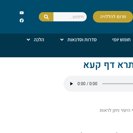
תרום להללויה
חומש יומי
סדרות וסדנאות
הלכה
תרא דף קעא
יומי ניתן לראות