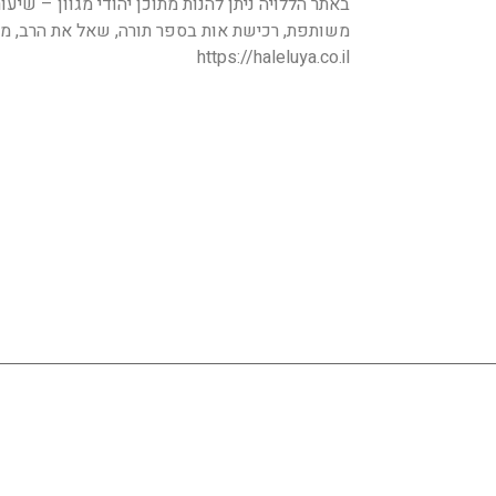
באתר הללויה ניתן להנות מתוכן יהודי מגוון – שיעו
משותפת, רכישת אות בספר תורה, שאל את הרב, מה 
https://haleluya.co.il