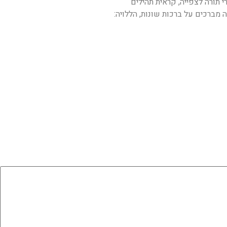
רי תורה לצפייה, קראית תהילים
מברכים על ברכות שונות, הללויה: