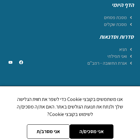
הדף היומי
מסכת פסחים
מסכת שקלים
סדרות וסדנאות
תניא
ואני תפילתי
אגרת התשובה - רמב"ם
CREATED BY JEWTECH
אנו משתמשים בקובצי Cookie כדי לשפר את חווית הגלישה
תהילים ביחד
שלך ולנתח את תנועת הגולשים באתר. האם את/ה מסכים/ה
1,248,894
לשימוש בקובצי Cookie?
לוח וזמני היום
אות בספר תורה
מה מברכים על
אני מסכים/ה
אני מסרב/ת