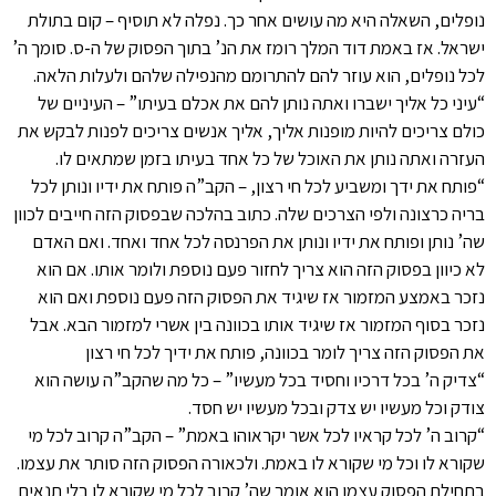
נופלים, השאלה היא מה עושים אחר כך. נפלה לא תוסיף – קום בתולת
ישראל. אז באמת דוד המלך רומז את הנ’ בתוך הפסוק של ה-ס. סומך ה’
לכל נופלים, הוא עוזר להם להתרומם מהנפילה שלהם ולעלות הלאה.
“עיני כל אליך ישברו ואתה נותן להם את אכלם בעיתו” – העיניים של
כולם צריכים להיות מופנות אליך, אליך אנשים צריכים לפנות לבקש את
העזרה ואתה נותן את האוכל של כל אחד בעיתו בזמן שמתאים לו.
“פותח את ידך ומשביע לכל חי רצון, – הקב”ה פותח את ידיו ונותן לכל
בריה כרצונה ולפי הצרכים שלה. כתוב בהלכה שבפסוק הזה חייבים לכוון
שה’ נותן ופותח את ידיו ונותן את הפרנסה לכל אחד ואחד. ואם האדם
לא כיוון בפסוק הזה הוא צריך לחזור פעם נוספת ולומר אותו. אם הוא
נזכר באמצע המזמור אז שיגיד את הפסוק הזה פעם נוספת ואם הוא
נזכר בסוף המזמור אז שיגיד אותו בכוונה בין אשרי למזמור הבא. אבל
את הפסוק הזה צריך לומר בכוונה, פותח את ידיך לכל חי רצון
“צדיק ה’ בכל דרכיו וחסיד בכל מעשיו” – כל מה שהקב”ה עושה הוא
צודק וכל מעשיו יש צדק ובכל מעשיו יש חסד.
“קרוב ה’ לכל קראיו לכל אשר יקראוהו באמת” – הקב”ה קרוב לכל מי
שקורא לו וכל מי שקורא לו באמת. ולכאורה הפסוק הזה סותר את עצמו.
בתחילת הפסוק עצמו הוא אומר שה’ קרוב לכל מי שקורא לו בלי תנאים