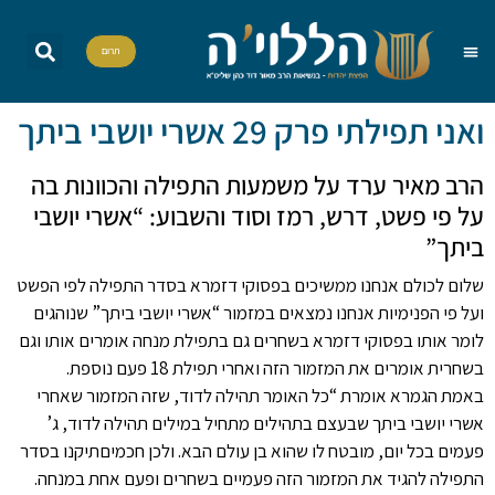
תרום
שאל את הרב
הדף היומי
אות בספר תורה
הללויה TV
סדרות וסדנאות
ואני תפילתי פרק 29 אשרי יושבי ביתך
הרב מאיר ערד על משמעות התפילה והכוונות בה
על פי פשט, דרש, רמז וסוד והשבוע: “אשרי יושבי
ביתך”
שלום לכולם אנחנו ממשיכים בפסוקי דזמרא בסדר התפילה לפי הפשט
ועל פי הפנימיות אנחנו נמצאים במזמור “אשרי יושבי ביתך” שנוהגים
לומר אותו בפסוקי דזמרא בשחרים גם בתפילת מנחה אומרים אותו וגם
בשחרית אומרים את המזמור הזה ואחרי תפילת 18 פעם נוספת.
באמת הגמרא אומרת “כל האומר תהילה לדוד, שזה המזמור שאחרי
אשרי יושבי ביתך שבעצם בתהילים מתחיל במילים תהילה לדוד, ג’
פעמים בכל יום, מובטח לו שהוא בן עולם הבא. ולכן חכמיםתיקנו בסדר
התפילה להגיד את המזמור הזה פעמיים בשחרים ופעם אחת במנחה.