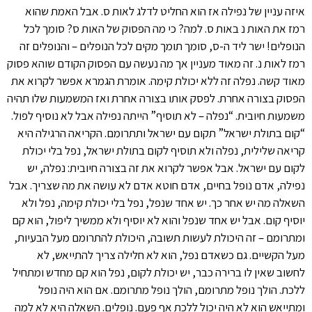
איזה עניין של נפילה אז הוא החליט לדלג לאות ס. אבל האמת שהוא
רמז את האות נ באות ס. למה? כי מה הפסוק של האות ס? סומך לכל
הנופלים! ישר ליד ה-ס, סומך תומך מקים לכל הנופלים – והנופלים זה
רמז לאות נ. זה מאוד מעניין אך מה נעשה עם הפסוק הקודם שוהא פסוק
מאוד קשה. נפלה זה ללא יכולת קימה. אומרת הגמרא אפשר לקרוא את
הפסוק בצורה אחרת. לפסק אותו בצורה אחרת ואז המשמעות שלו תהיה
משמעות חיובית. “נפלה – לא תוסיף” הייתה נפילה אבל לא נוסיף לפול.
“קום בתולת ישראל” תקום עם ישראל ותתרומם. הקריאה הרגילה היא
קריאה שלילית, נפלה ולא תוסיף לקום בתולת ישראל, נפל בלי יכולת
לקום עם ישראל. אבל אפשר לקרוא את זה בצורה חיובית: נפלה, יש
נפילה, אדם נופל בחיים, אדם חוטא אדם לא עושה את מה שצריך. אבל
השאלה מה יש אחר כך. יש אחד שנפל, נפל בלי יכולת קימה, נפל ולא
יוסיף קום. אבל יש אחד שנפל והוא לא יוסיף ולא ממשיך ליפול, הוא קם
ומתרומם – זה היכולת לעשות תשובה, היכולת להתרומם מעל הבעיות,
מעל הקשיים. גם כשאדם נפל, הוא לא חלילה צריך להתייאש, לא
לחשוב שאין לו ברירה כבר, יש יכולת לקום, נפל הוא קם מחדש ומתחיל
ללכת. הולך נופל מתרומם, הולך נופל מתרומם. אם הוא היה נופל
ומתייאש הוא לא היה יכול ללכת אף פעם. נופלים. השאלה היא לא למה