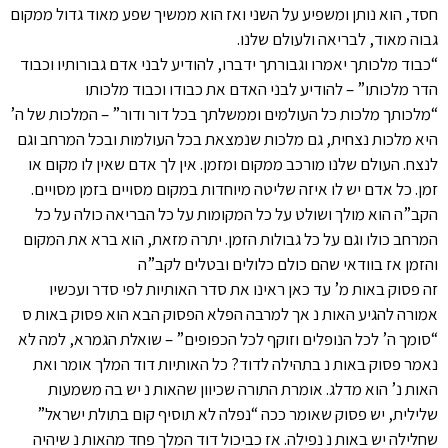
חסד, הוא נותן ומשפיע על השני ואז הוא ממשיך שפע מאוד גדול ממקום
גבוה מאוד, לבריאה ולעולם שלנו.
“כבוד מלכותך יאמרו וגבורתך ידברו, להודיע לבני אדם גבורותיו וכבוד
הדר מלכותו” – להודיע לבני האדם את כבודו וכבוד מלכותו
“מלכותך מלכות כל העולמים וממשלתך בכל דור ודור” – המלכות של ה’
היא מלכות נצחית, גם מלכות שנמצאת בכל העולמות ובכל המרחב וגם
לנצח. העולם שלנו מורכב ממקום ומזמן. אין לך אדם שאין לו מקום או
זמן. כל אדם יש לו איזה שליטה מיוחדות במקום מסויים בזמן מסויים.
הקב”ה הוא מולך ושולט על כל המקומות על כל הבריאה כולה על כל
המרחב כולו וגם על כל גבולות הזמן. יתרה מזאת, הוא ברא את המקום
והזמן אז בוודאי שהם כולם כלולים ובטלים לקב”ה
זה פסוק באות מ’ עד כאן ראינו את סדר האותיות לפי סדר ועכשיו
אמורה להגיע האות נ אך למרבה הפלא הפסוק הבא הוא פסוק באות ס
“סומך ה’ לכל הנופלים וזוקף לכל הכפופים” – שואלת הגמרא, למה לא
נאמר פסוק באות נ בתהילה לדוד? כל האותיות דוד המלך אומר ואת
האות נ’ הוא מדלג. אומרת התורה שכיוון שהאות נ יש בה משמעות
שלילית, יש פסוק שאומר ככה “נפלה לא תוסיף קום בתולת ישראל”
שחלילה יש באות נ נפילה. אז כביכול דוד המלך פחד מהאות נ שיהיה