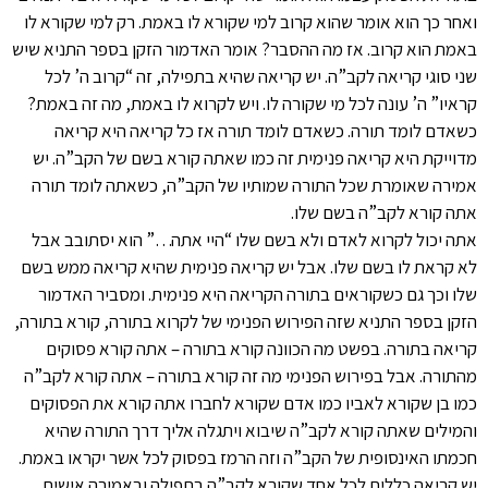
ואחר כך הוא אומר שהוא קרוב למי שקורא לו באמת. רק למי שקורא לו
באמת הוא קרוב. אז מה ההסבר? אומר האדמור הזקן בספר התניא שיש
שני סוגי קריאה לקב”ה. יש קריאה שהיא בתפילה, זה “קרוב ה’ לכל
קראיו” ה’ עונה לכל מי שקורה לו. ויש לקרוא לו באמת, מה זה באמת?
כשאדם לומד תורה. כשאדם לומד תורה אז כל קריאה היא קריאה
מדוייקת היא קריאה פנימית זה כמו שאתה קורא בשם של הקב”ה. יש
אמירה שאומרת שכל התורה שמותיו של הקב”ה, כשאתה לומד תורה
אתה קורא לקב”ה בשם שלו.
אתה יכול לקרוא לאדם ולא בשם שלו “היי אתה…” הוא יסתובב אבל
לא קראת לו בשם שלו. אבל יש קריאה פנימית שהיא קריאה ממש בשם
שלו וכך גם כשקוראים בתורה הקריאה היא פנימית. ומסביר האדמור
הזקן בספר התניא שזה הפירוש הפנימי של לקרוא בתורה, קורא בתורה,
קריאה בתורה. בפשט מה הכוונה קורא בתורה – אתה קורא פסוקים
מהתורה. אבל בפירוש הפנימי מה זה קורא בתורה – אתה קורא לקב”ה
כמו בן שקורא לאביו כמו אדם שקורא לחברו אתה קורא את הפסוקים
והמילים שאתה קורא לקב”ה שיבוא ויתגלה אליך דרך התורה שהיא
חכמתו האינסופית של הקב”ה וזה הרמז בפסוק לכל אשר יקראו באמת.
יש קריאה כללית לכל אחד שקורא לקב”ה בתפילה ובאמירה אישית