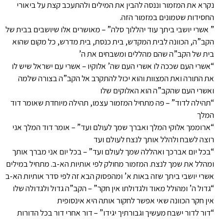
נקרא את המזמור וננסה להבין את המילים ולהתעכב קצת על ביאורי
החסידות שטמונים במזמור הזה.
” אשרי יושבי ביתך עוד יהללוך סלה” – מאושרים אלו שיושבים בבית של
הקב”ה, הכוונה לבית המקדש, בית כנסת, בית מדרש, כל מקום שהוא
בית של הקב”ה שהם מהללים ומשבחים את ה’
“אשרי העם שככה לו אשרי העם שה’ אלוקיו – אשרי עם ישראל שיש לו
את התורה ואת המצוות והוא יכול להתקרב אל הקב”ה בצורה שלמה
ואשרי העם שהקב”ה הוא האלוקים שלו
“תהילה לדוד” – פה מתחיל המזמור עצמו, תהילה מיוחדת שאומר דוד
המלך
“ארוממך אלוקי המלך ואברך שמך לעולם ועד” – אומר דוד המלך אני
רוצה לשבח ולהלל אותך לנצח לעולם ועד
“בכל יום אברכך ואהללה שמך לעולם ועד” – בכל יום אני מברך אותך
ומהלל את שמך לנצח. המזמור מחולק לפי אותיות הא-ב. מתחיל במילים
אשרי יושבי ביתך שזה באות א’ ומהפסוק הבא זה לפי סדר אותיות הא-ב
“גדול ה’ ומהולל מאוד ולגדולתו אין חקר” – הקב”ה גדול ולגדולה שלו
אין חקר הכוונה שאי אפשר לחקור אותה היא אינסופית
“דור לדור ישבח מעשיך וגבורתיך יגידו” – דור אחרי דור בכל הדורות