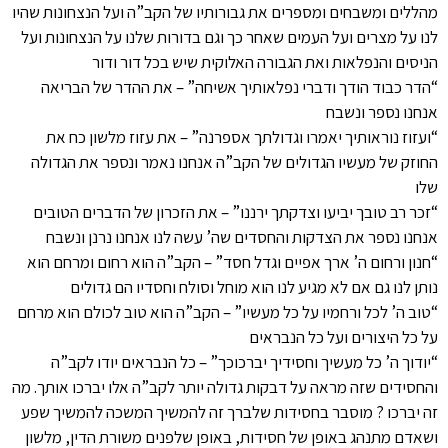
מהללים ומשבחים ומספרים את גבורותיו של הקב”ה ועל הנצחונות שהיו
לנו על מצרים ועל העמים שאחר כך וגם בדורות שלנו על הנצחונות ועל
הניסים והנפלאות ואת הגבורה האלוקית שיש בכל דור ודור
“הדר כבוד הודך ודברי נפלאותיך אשיחה” – את ההדר של הבריאה
אנחנו נספר ונשבח
“ועזוז נוראותיך יאמרו וגדולתך אספרנה” – את עזוז מלשון כח את
החוזק של מעשיו הגדולים של הקב”ה אנחנו נאמר ונספר את הגדולה
שלו
“זכר רב טובך יביעו וצדקתך ירננו” – את הזכרון של הדברים הטובים
אנחנו נספר את הצדקות והחסדים שה’ עשה לנו אנחנו נרנן ונשבח
“חנון ורחום ה’ ארך אפיים וגדל חסד” – הקב”ה הוא רחום ומרחם הוא
נותן לנו גם אם לא מגיע לנו הוא מוחל וסולח וחסדיו הם גדולים
“טוב ה’ לכל ורחמיו על כל מעשיו” – הקב”ה הוא טוב לכולם הוא מרחם
על כל היצורים ועל כל הנבראים
“יודוך ה’ כל מעשיך וחסידיך יברכוכך” – כל הנבראים יודו לקב”ה
והחסידים שזה מראה על דבקות גדולה יותר לקב”ה אלו יברכו אותך. מה
זה יברכו ? מוסבר בחסידות שלברך זה להמשיך המשכה להמשיך שפע
ושאדם מתנהג באופן של חסידות, באופן שלפנים משורת הדין, מלשון