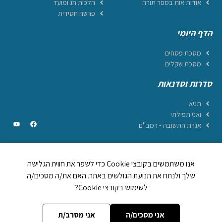
אודות אות בספר תורה
הלכות חג ומועד
פרשה חסידית
הדף היומי
מסכת פסחים
מסכת שקלים
סדרות וסדנאות
תניא
ואני תפילתי
אגרת התשובה - רמב"ם
אנו משתמשים בקובצי Cookie כדי לשפר את חווית הגלישה
CREATED BY JEWTECH
שלך ולנתח את תנועת הגולשים באתר. האם את/ה מסכים/ה
לשימוש בקובצי Cookie?
תהילים ביחד
1,248,894
לוח וזמני היום
אות בספר תורה
מה מברכים על
אני מסכים/ה
אני מסרב/ת