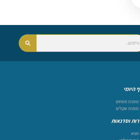
 היומי
מסכת פסחים
מסכת שקלים
ות וסדנאות
תניא