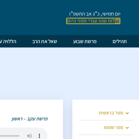
יום חמישי, כ”ג אב התשפ”ו
לוח שנה עברי וזמני היום
תהילים
פרשת שבוע
שאל את הרב
הללויה TV
ספר בראשית
פרשת עקב – ראשון
ספר שמות