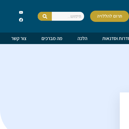
תרום להללויה
דרות וסדנאות
הלכה
מה מברכים
צור קשר