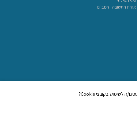
ואני תפילתי
אגרת התשובה - רמב"ם
CREATED BY JEWTECH
58059