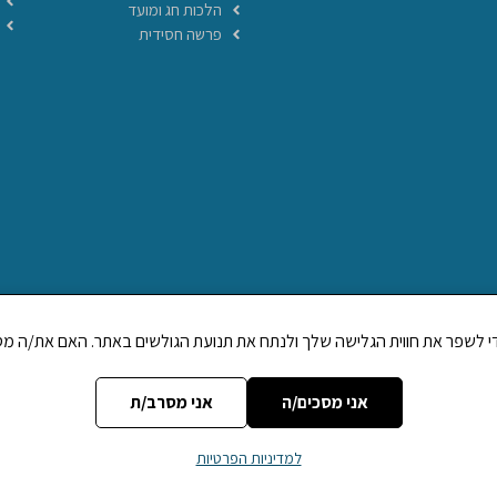
הלכות חג ומועד
פרשה חסידית
אני מסכים/ה
אני מסרב/ת
למדיניות הפרטיות
ויה
מופעל על ידי עמותת
הללויה הפצת יהדות (ע~ר)
| מספר עמותה רשומה:
9892