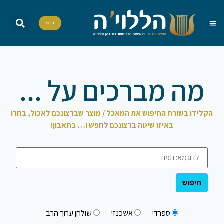
תרום
הללויה TV
חומש יומי
שאל את הרב
הדף היומי
אות בספר תורה
פרשת שבוע
מה מברכים
סדרות וסדנאות
מה מברכים על ...
הקלידו בשורת החיפוש את המאכל / מוצר שברצונכם לאכול, בחרו
באיזו שיטה ברצונכם לחפש ו… בתאבון!
ספרדי
אשכנזי
שולחן ערוך הרב