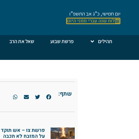
יום חמישי, כ”ג אב התשפ”ו
לוח שנה עברי וזמני היום
תהילים
פרשת שבוע
שאל את הרב
שתף:
פרשת צו – אש תוקד
על המזבח לא תכבה