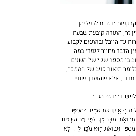
קרקעות חוזרות לבעליהן
ן זה, התורה קובעת שבעת
ת עד היובל ובהתאם לקבוע
ן הדבר מחוור לגמרי במה
ב בו מספר שגוי של השנים
ומר תיאור כוזב של הממכר,
תרות, אלא שהוערך שוויין
ישם בחוזה הגון:
ַל תּוֹנ֖וּ אִ֥ישׁ אֶת אָחִֽיו׃ בְּמִסְפַּ֤ר
תְבוּאֹ֖ת יִמְכׇּר לָֽךְ׃ לְפִ֣י רֹ֣ב הַשָּׁנִ֗ים
י מִסְפַּ֣ר תְּבוּאֹ֔ת ה֥וּא מֹכֵ֖ר לָֽךְ׃ וְלֹ֤א