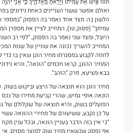
תוֹנוּ֙ אִ֣ישׁ אֶת עֲמִית֔וֹ וְיָרֵ֖אתָ מֵֽאֱלֹהֶ֑יךָ כִּ֛י אֲנִ֥י יְ
ואולם אפשר ששני העניינים כאחת נידונים בפר
הלשון בה: מצד אחד נאמר בה הפסוק “במספר ש
עמיתך” (פסוק טו), המחייב לציין את מספרן המ
היובל; ומצד שני נאמר בה הפסוק, “לפי רב השני
המחייב להעריך נכונה את שוויין של שנות המכירה
לחוזה לקבוע במסגרתו מחיר הוגן שאין בו כדי 
המחיר ההוגן, קראו חכמים “הונאה”, והיא נידו
בבא-מציעא, פרק “הזהב”.
מחיר הוגן הוא תוצאה של היצע וביקוש בשוק. ק
הונאה אופי גמיש, שהרי קביעת מחירו של נכס 
הפועלים בשוק, והיא תוצאה של שקלולם של גו
על כן נקבע, ששיעורם של מחירי ההונאה עשוי 
“כי אין בזה הדבר בעניין הונאה, ובכל ענין מקח
אף נפסק שכשאין מחיר שוק למוצר מסוים, אי א