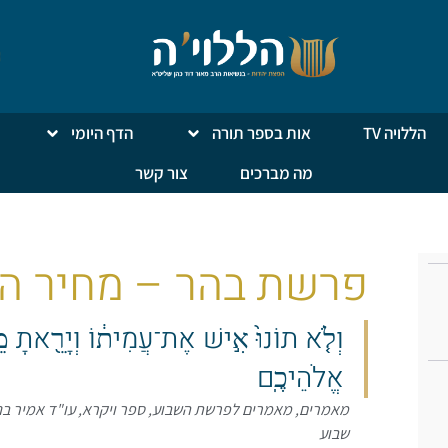
הללויה TV
אות בספר תורה
הדף היומי
מה מברכים
צור קשר
פרשת בהר – מחיר הו
וְלֹ֤א תוֹנוּ֙ אִ֣ישׁ אֶת־עֲמִית֔וֹ וְיָרֵ֖אתָ מֵֽאֱ
אֱלֹהֵיכֶֽם
מאמרים
,
מאמרים לפרשת השבוע
,
ספר ויקרא
,
עו"ד אמיר בנ
שבוע