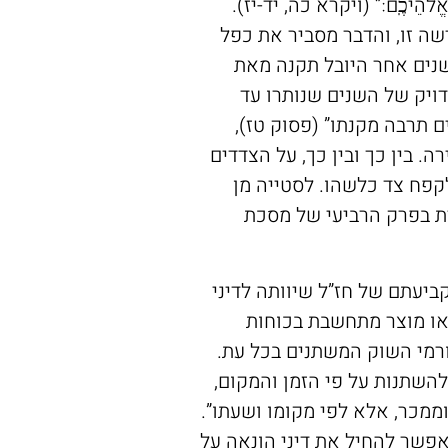
הֹוָ֖ה אֱלֹהֵיכֶֽם׃” (ויקרא כה, יד-יז).
שה זו, והדבר מסביר את כפל
נים אחר היובל תקנה מאת
דויק של השנים שנותרו עד
ם תרבה מקנתו” (פסוק טז),
. בין כך ובין כך, על הצדדים
לקפח צד כלשהו. לסטייה מן
נית בפרק הרביעי של מסכת
ביעתם של חז”ל שיוותה לדיני
או מוצר מתחשבת בכוחות
רמי השוק המשתנים בכל עת.
להשתנות על פי הזמן והמקום,
 וממכר, אלא לפי מקומו ושעתו”.
פשר להחיל את דיני הונאה על