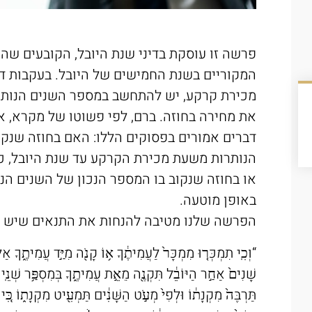
פרשה זו עוסקת בדיני שנת היובל, הקובעים שה
המקוריים בשנת החמישים של היובל. בעקבות די
מכירת קרקע, יש להתחשב במספר השנים הנותרו
את מחירה בחוזה. ברם, לפי פשוטו של מקרא, אי
דברים אמורים בפסוקים הללו: האם בחוזה שנקו
הנותרות משעת מכירת הקרקע עד שנת היובל, כל
או בחוזה שנקוב בו המספר הנכון של השנים הנו
באופן מוטעה.
הפרשה שלנו מטיבה להנחות את התנאים שיש לי
“וְכִֽי תִמְכְּר֤וּ מִמְכָּר֙ לַעֲמִיתֶ֔ךָ א֥וֹ קָנֹ֖ה מִיַּ֣ד עֲמִיתֶ֑ךָ א
שָׁנִים֙ אַחַ֣ר הַיּוֹבֵ֔ל תִּקְנֶ֖ה מֵאֵ֣ת עֲמִיתֶ֑ךָ בְּמִסְפַּ֥ר שְׁנֵֽי 
תַּרְבֶּה֙ מִקְנָת֔וֹ וּלְפִי֙ מְעֹ֣ט הַשָּׁנִ֔ים תַּמְעִ֖יט מִקְנָת֑וֹ כִּ֚