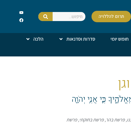
תרום להללויה
חומש יומי
סדרות וסדנאות
הלכה
גן
לֹהֶ֑יךָ כִּ֛י אֲנִ֥י יְהֹוָ֖ה
נו
,
פרשת בהר
,
פרשת בחוקתי
,
פרשת