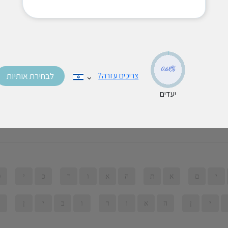
ת
ה
ת
ה
ו
ו
ב
ה
ו
ו
ח
ו
ח
א
ל
ה
י
ם
מ
ר
ח
פ
0.68%
לבחירת אותיות
צריכים עזרה?
יעדים
ה
י
ם
י
ה
י
א
ו
ר
ו
י
י
ם
א
ת
ה
א
ו
ר
כ
י
ט
י
ן
ה
א
ו
ר
ו
ב
י
ן
ה