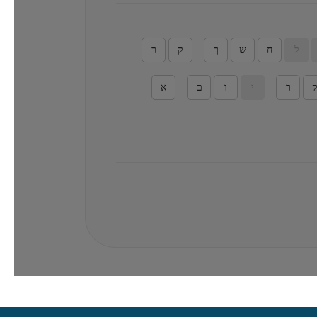
ל
ח
ש
ך
ק
ר
ר
י
ו
ם
א