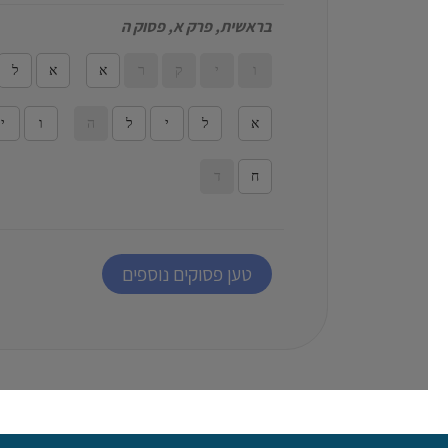
בראשית, פרק א, פסוק ה
ו
י
ק
ר
א
א
ל
א
ל
י
ל
ה
ו
י
ח
ד
טען פסוקים נוספים