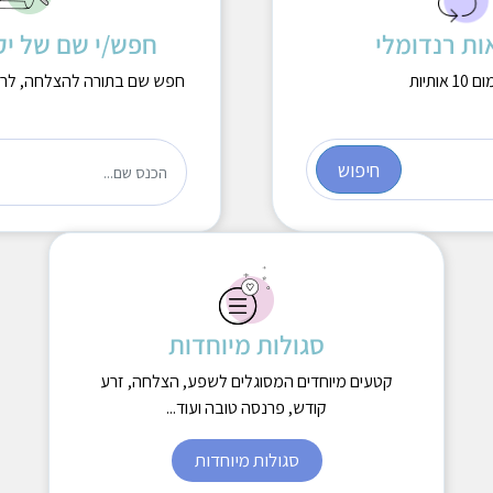
פרק א ספר בראשית
וקים הקודמים
לפסוקים הבאים
ות רנדומלי
חפש/י שם של יק
(פסוקים ו-יא)
(פסוקים א-ה)
הצג פסוקים פנויים
אותיות
חפש שם בתורה להצלחה, לרפוא
חיפוש
ר
א
א
ל
ה
י
ם
א
ת
ה
ש
סגולות מיוחדות
קטעים מיוחדים המסוגלים לשפע, הצלחה, זרע
קודש, פרנסה טובה ועוד...
סגולות מיוחדות