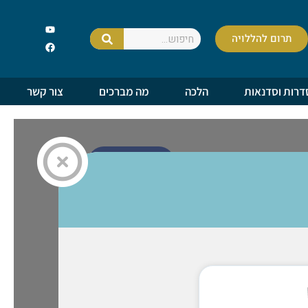
תרום להללויה
דרות וסדנאות
הלכה
מה מברכים
צור קשר
רכישה וסיום
חיפוש שם
סגולות מיוחדות
אות אקראית