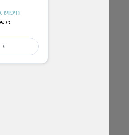
לפס
חיפוש א
הצג פרקים
הצג אותיות פנויות
מקסימום 10 
בראשית, פרק א, פסוק א
תפוס
ב
ר
א
ש
י
ת
ב
ה
א
ר
ץ
בראשית, פרק א, פסוק ב
תפוס