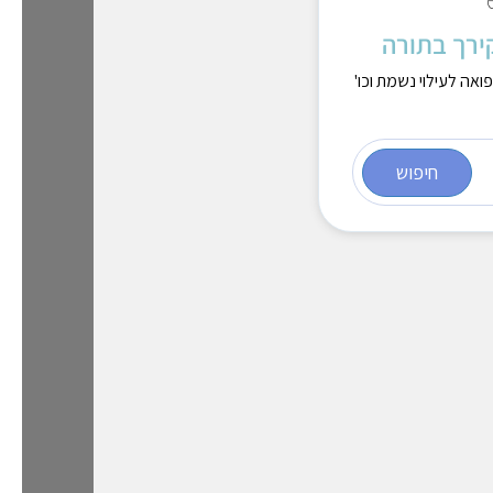
ירך בתורה
ה לעילוי נשמת וכו'
חיפוש
מ
י
ם
ו
א
ת