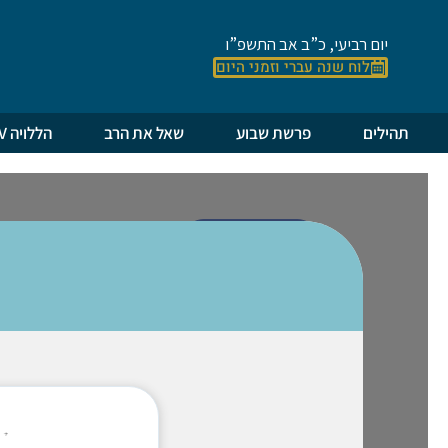
יום רביעי, כ”ב אב התשפ”ו
לוח שנה עברי וזמני היום
תהילים
פרשת שבוע
שאל את הרב
הללויה TV
למסך הראשי
0.68%
בראשית
שמות
יעדים