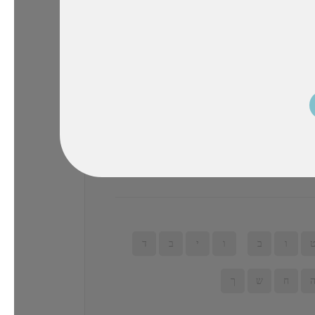
ש
ך
ע
ל
פ
נ
ת
ע
ל
פ
נ
י
ה
י
א
ו
ר
ו
ב
ו
י
ב
ד
ח
ש
ך