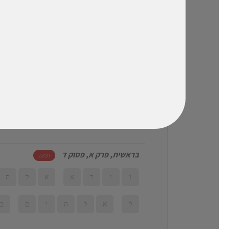
ו
ה
א
ר
ץ
ה
י
י
ת
ה
ו
ם
ו
ר
ה
מ
י
ם
בראשית, פרק א, פסוק ג
תפוס
ו
י
א
מ
ר
א
ל
בראשית, פרק א, פסוק ד
תפוס
ו
י
ר
א
א
ל
ה
ל
א
ל
ה
י
ם
ב