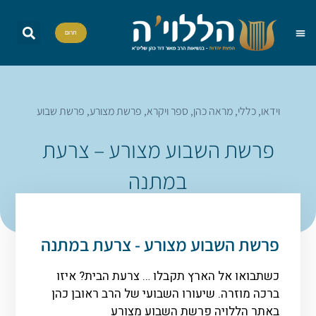
תרום
שאל את הרב
הדף היומי
אות בספר תורה
הללויה TV
סדרות וסדנאות
וידאו
,
כללי
,
מראה כהן
,
ספר ויקרא
,
פרשת מצורע
,
פרשת שבוע
פרשת השבוע מצורע – צרעת
במתנה
פרשת השבוע מצורע - צרעת במתנה
כשתבואו אל הארץ תקבלו … צרעת הבית? איזו
ברכה מוזרה. שיעורו השבועי של הרב ראובן כהן
באתר הללויה פרשת השבוע מצורע