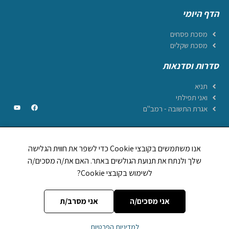
הדף היומי
מסכת פסחים
מסכת שקלים
סדרות וסדנאות
תניא
ואני תפילתי
אגרת התשובה - רמב"ם
אנו משתמשים בקובצי Cookie כדי לשפר את חווית הגלישה
CREATED BY JEWTECH
שלך ולנתח את תנועת הגולשים באתר. האם את/ה מסכים/ה
לשימוש בקובצי Cookie?
תהילים ביחד
1,248,894
לוח וזמני היום
אות בספר תורה
מה מברכים על
אני מסכים/ה
אני מסרב/ת
אתר
הללויה
מופעל על ידי עמותת
הללויה הפצת יהדות (ע~ר)
| מספר עמותה
למדיניות הפרטיות