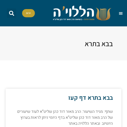
תרום
הללויה TV
חומש יומי
שאל את הרב
הדף היומי
אות בספר תורה
פרשת שבוע
מה מברכים
סדרות וסדנאות
בבא בתרא
בבא בתרא דף קעו
שתף: מגיד השיעור: הרב מאור דוד כהן שליט”א לעוד שיעורים
של הרב מאור דוד כהן שליט”א בדף היומי ניתן לראות בערוץ
היוטיוב ובאתר הללויה באתר