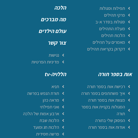
הלכה
תפילות וסגולות
פרקי תהילים
מה מברכים
סגולות בסדר א-ב
מעלת התהילים
עולם הילדים
הלכות תהילים
מאמרים על תהילים
צור קשר
דקדוק בקריאת תהילים
נגישות
מדיניות הפרטיות
אות בספר תורה
הללויה-tv
רכישת אות בספר תורה
תניא
איך משתתפים בספר תורה
תורת הנפש בפרשה
מצוות אות בספר תורה
מראה כהן
הסגולות בקניית אות בספר
ואני תפילתי
תורה
ארבע אמות של הלכה
הפסוק שלי בתורה
הלכות שבת
אודות אות בספר תורה
הלכות חג ומועד
פרשה חסידית