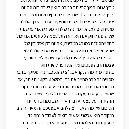
שני אם הייתי רוצה לקבוע את זה כמנהג המדינה אז אני
צריך שזה יהפוך להיות דבר ברור ואין לי בהירות וגם זה
צריך להיות דבר שנעשה על ידי וותיקים ולא תמיד כולם
יסכימו שהשופטים נחשבים וותיקים. אז כיון שכך אנחנו
מתייחסים למנהג המדינה רק לחוק מפורש או לפרשנות
של שופט לחוק אם היא חזרה על עצמה 3 פעמים אני יכול
להתייחס לזה כמנהג המדינה, אם זה רק פסק דין של
שופט אפילו אם הוא קבע כמה פעמים עדין אנחנו לא
בטוחים שהוא הפך להיות מנהג עד שהוא לא יחזור על
עצמו הרבה פעמים ואז הוא הפך להיות חוק.
בשונה מזה מה שנקרא בג”צ שהוא כבר נתן פסיקה בדבר
מסויים זה כבר מחייב את בתי המשפט הקטנים יותר, את
המחוזי ואחרים וזה מחייב אותם לפסוק בהתאם לתקדים
שהוא קבע אז במקרה כזה אני יכול להגיד שאם הדבר
הזה יחזור על עצמו אז בוודאי ייחשב כמנהג המדינה.
הסיכום של מה שאני רוצה להביא בפניכם זה מאוד חשוב.
הנקודה היא שכשני אנשים רוצים לעבוד בינהם כדי
לחסוך הרבה עוגמות נפש ביחסיות שבין מעביד לעובד.