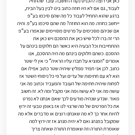
כאן אני רוצה להכניס נקודה חושבה. עובד שהתחיל
לעבוד, גם אם לא היו חוזה כתוב בינו לבין בעל הבית,
ברגע שהוא התחיל לעבוד כל מה שהם סיכמו בע”פ
ייחשב כחוזה. מה הוא החוזה? מה שהם סיכמו בע”פ. והיה
אם שניהם מסכימים על פרטים מסויימים שנאמרו בע”פ
הרי זה ברו לכל שיש כאן את ההסכם ויש כאן את
ההתחייבות וכל הבעיה היא כאשר הם חלוקים בינהם על
ההסכם. כשהם חלוקים בינהם מה היה ההסכם, אנו
אומרים “המוציא על חברו עליו הראיה” כי אין לי שטר
כתוב. לכן אני תמיד ממליץ שיהיה שטר כתוב אפילו אם
הוא לא עם חתימות של עדים ועל פי כל ניסוחי השטר אז
לפחות שיהיה חתימה של העובד והמעביד וכתוב מה אני
עושה מה אני לא עושה ומה אני מקבל ומה לא. זה חשוב
מאוד. שנדע שנהיה מודעים לכך שאם אנחנו לא נפרט
את כל הפרטים של מה שרצוי לנו אז באופן טבעי זה ירוץ
להיות אחר כך לא מה שאנחנו רוצים או מדברים אלא מה
שמקובל במנהג ואם לא יהיה מנהג אז זה ירוץ למה
שאומרת התורה וזה שאומרת התורה שאתה צריך