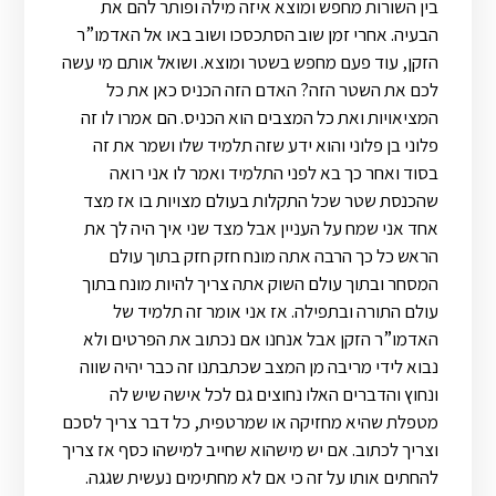
בין השורות מחפש ומוצא איזה מילה ופותר להם את
הבעיה. אחרי זמן שוב הסתכסכו ושוב באו אל האדמו”ר
הזקן, עוד פעם מחפש בשטר ומוצא. ושואל אותם מי עשה
לכם את השטר הזה? האדם הזה הכניס כאן את כל
המציאויות ואת כל המצבים הוא הכניס. הם אמרו לו זה
פלוני בן פלוני והוא ידע שזה תלמיד שלו ושמר את זה
בסוד ואחר כך בא לפני התלמיד ואמר לו אני רואה
שהכנסת שטר שכל התקלות בעולם מצויות בו אז מצד
אחד אני שמח על העניין אבל מצד שני איך היה לך את
הראש כל כך הרבה אתה מונח חזק חזק בתוך עולם
המסחר ובתוך עולם השוק אתה צריך להיות מונח בתוך
עולם התורה ובתפילה. אז אני אומר זה תלמיד של
האדמו”ר הזקן אבל אנחנו אם נכתוב את הפרטים ולא
נבוא לידי מריבה מן המצב שכתבתנו זה כבר יהיה שווה
ונחוץ והדברים האלו נחוצים גם לכל אישה שיש לה
מטפלת שהיא מחזיקה או שמרטפית, כל דבר צריך לסכם
וצריך לכתוב. אם יש מישהוא שחייב למישהו כסף אז צריך
להחתים אותו על זה כי אם לא מחתימים נעשית שגגה.