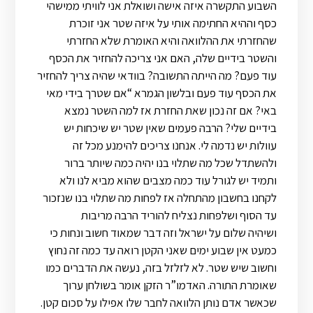
השבוע התקשרה איזה אישה ושואלת אני לוויתי ממישהי
כסף וההיא החתימה אותי על איזה שטר אני זוכרת
שהחזרתי את ההלוואה והיא האומרת שלא החזרתי
והשטר בידיים שלה, האם אני צריכה להחזיר את הכסף
עוד פעם? מה הייתה התשובה? בוודאי שהיה צריך להחזיר
את הכסף עוד פעם ובלשון הגמרא “אם שטרך בידי מאי
באי? אם זה נכון שאת החזרת אז למה השטר נמצא
בידיים שלי? הרבה פעמים שאין שטר יש שיכחות יש
עוולות יש נדמה לי. אנחנו צריכים להימנע מכל זה
ולהשתדל שכל מה שתלוי בנו יהיה כמה שיותר ברור
ותמיד יש לגורל עוד כמה מצבים שהוא מביא לנו ולא
לקחנו בחשבון מהתחלה אז לפחות מה שתלוי בנו שנזכור
עד הסוף ושלפחות נצליח להוריד הרבה מריבות
ושיהיה שלום על ישראל וזה דבר שמאוד חשוב ונחות כי
כמעט אין שבוע ימים שאני הקטן רואה עד כמה זה נחוץ
וחשוב שיש שטר. לא לזלזל בזה, נעשה את הדברים כמו
שאומרת התורה. האדמו”ר הזקן אומר בשולחן ערוך
שכאשר אדם נותן הלוואה לחבר שלו אפילו על סכום קטן.