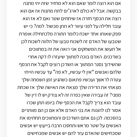
אם הוא רוצה לומר שאם הוא לא מחזיר שזה יהי מתנה
בבקשה. אבל לא כולם לארג’ים לתת מתנות אז אם הוא
רוצה את הכסף חזרה אז שיחתים שטר ואם לא אז הוא
עובר חלילה על לפני עיוור לא תתן מכשול. למה? כי יש
ספק שאותו אחד ישכח כלומר התורה מלכתחילה אומרת
שטבעו של האדם זה לשכוח טבעו של הלווה לשכוח לכן
אל תעשו את המשחקים אני רואה את זה במתווכים
בשדכנים. האדם בוכה למתווך שיעזרו לו דקה אחרי
שהשידוך נסגר המתווך או השדכן רוצים לקבל את הכסף
שלהם ואנשים “אין לי עכשיו, לא פה” עד עכשיו הייתי
עטרה לראשך ועכשיו פתאום כשהגיע זמן השמחה שלך
מצאתי את הדירה שלך מצאת את האישה שלך אז שכחת
ממני? זה עבירה שאין כפרה זה לא צודק יש לו דין של
עובד הוא צריך לקבל את הכסף שלו ביומו תתן שכרו
אסור לנו להונות את בני האדם אלא אם כן הם מוותרים
בהסכמה. לכן גם אתם השדכנים והמתווכים תחתימו את
האנשים על שטר מראש ותחסכו הרבה בייעוץ יש אנשים
שמכחישים שהאדם עזר להם יש אנשים שמכחישים