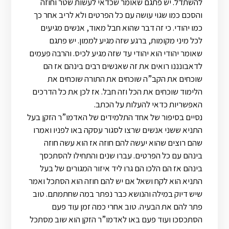
להשתדל. יש פתגם שאומר שכדאי לעשות שטר וחוזה
והסכם כמו שגוי עושה עם כל הפרטים ולא לריב אחר כך
כמו יהודי. כי זה דבר שהוא חבל מאוד, אנשים מגיעים
לכל מיני מקומות, ברגע שזה מגיע לממון. יש פתגם
שאומר יהודי הוא יהודי עד שזה מגיע לכיס. והרבה פעמים
לדאבונננו רואים את זה שאנשים רבים בינהם אז הם
שוכחים את הקב”ה שוכחים את התורה שוכחים את
הלימוד שוכחים את הכל וזה חבל. אז לכן את כל הדרכים
האפשריות כדאי להעלות על הכתב.
נסיים בסיפור של אחד התלמידים של האדמו”ר הזקן בעל
התניא ששני אנשים שרצו לסגור עסקה באו לפניו ואמרו
שהם רוצים שהוא יעשה להם חוזה אז הוא עשה חוזה
בינהם עם כל הפרטים. עברו שנים והתחילו להסתכסך
בינהם אז הם הלכו הם גרו ליד איזור המגורים של בעל
התניא הוא לקח ושאל אם יש להם חוזה הוא הסתכל ואמר
שיש דיוק במילה והנושא כבר נפתר במה שחתמתם. טוב
פתר להם את הבעיה. טוב אחרי כמה זמן עוד פעם
הסתכסכו ועוד פעם באו לאדמו”ר הזקן הוא שוב מסתכל