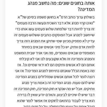
אותה בחוגים שונים: מה נחשב מנהג
המדינה?
בשולחן ערוך כותב הרמ”א בחושן משפט בסימן של”א
“ואינו קרוי מנהג אלא דבר השכיח ונעשה הרבה פעמים”
זה צריך להיות דבר שלפחות שלוש פעמים עשו אותו כדי
שייחשב למנהג אבל הפוסקים כותבים ששלוש פעמים זה
עדיין לא מספיק מכיוון שמי שתיקן את המנהג הזה צריך
להיות אדם וותיק. יש כל מיני אנשים שבאים במיוחד
המופסדים שבאים ואומרים, מה אני אגיד שבית המשפט
והמנהג והמדינה זה אלא שקובעים לנו אני לא קיבלתי
אותם הם לא אנשים ותיקים הם לא יראי שמיים וכו’. אז
מה באמת הכלל שאנחנו נתייחס למנהג המדינה? אז אני
רוצה לומר לכל אותם אנשים שמזלזלים במנהג המדינה
שיש להם טעות. מנהג המדינה זה באמת צריך מנהג
וותיקים. אבל יש מה שנקרא חוק המדינה, חוק המדינה זה
דבר שיש לו שיניים לביצוע. והאדם יודע שאין לו ברירה
הוא צריך לעבוד בהתאם לחוקים אז אפשר לומר שהוא
קיבל אותם על עצמו מלכתחילה. על כל פנים ברוב