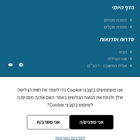
הדף היומי
מסכת פסחים
מסכת שקלים
סדרות וסדנאות
תניא
ואני תפילתי
אגרת התשובה - רמב"ם
אנו משתמשים בקובצי Cookie כדי לשפר את חווית הגלישה
CREATED BY JEWTECH
שלך ולנתח את תנועת הגולשים באתר. האם את/ה מסכים/ה
לשימוש בקובצי Cookie?
תהילים ביחד
1,248,894
לוח וזמני היום
אות בספר תורה
מה מברכים על
אני מסכים/ה
אני מסרב/ת
אתר
הללויה
מופעל על ידי עמותת
הללויה הפצת יהדות (ע~ר)
| מספר עמותה
למדיניות הפרטיות