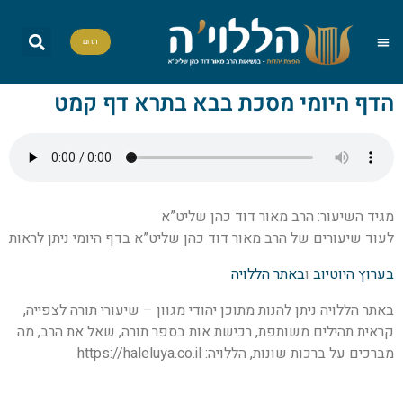
תרום
הללויה TV
חומש יומי
שאל את הרב
הדף היומי
אות בספר תורה
פרשת שבוע
מה מברכים
סדרות וסדנאות
הדף היומי מסכת בבא בתרא דף קמט
מגיד השיעור: הרב מאור דוד כהן שליט”א
לעוד שיעורים של הרב מאור דוד כהן שליט”א בדף היומי ניתן לראות
בערוץ היוטיוב
ו
באתר הללויה
באתר הללויה ניתן להנות מתוכן יהודי מגוון – שיעורי תורה לצפייה,
קראית תהילים משותפת, רכישת אות בספר תורה, שאל את הרב, מה
מברכים על ברכות שונות, הללויה: https://haleluya.co.il