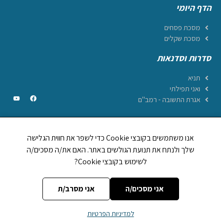
הדף היומי
מסכת פסחים
מסכת שקלים
סדרות וסדנאות
תניא
ואני תפילתי
אגרת התשובה - רמב"ם
אנו משתמשים בקובצי Cookie כדי לשפר את חווית הגלישה
CREATED BY JEWTECH
שלך ולנתח את תנועת הגולשים באתר. האם את/ה מסכים/ה
לשימוש בקובצי Cookie?
תהילים ביחד
1,248,894
לוח וזמני היום
אות בספר תורה
מה מברכים על
אני מסכים/ה
אני מסרב/ת
אתר
הללויה
מופעל על ידי עמותת
הללויה הפצת יהדות (ע~ר)
| מספר עמותה
למדיניות הפרטיות
רשומה:
580599892