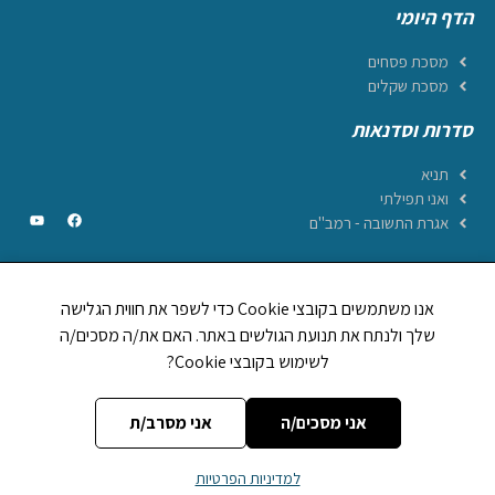
הדף היומי
מסכת פסחים
מסכת שקלים
סדרות וסדנאות
תניא
ואני תפילתי
אגרת התשובה - רמב"ם
אנו משתמשים בקובצי Cookie כדי לשפר את חווית הגלישה
CREATED BY JEWTECH
שלך ולנתח את תנועת הגולשים באתר. האם את/ה מסכים/ה
לשימוש בקובצי Cookie?
תהילים ביחד
1,248,894
לוח וזמני היום
אות בספר תורה
מה מברכים על
אני מסכים/ה
אני מסרב/ת
אתר
הללויה
מופעל על ידי עמותת
הללויה הפצת יהדות (ע~ר)
| מספר עמותה
למדיניות הפרטיות
רשומה:
580599892