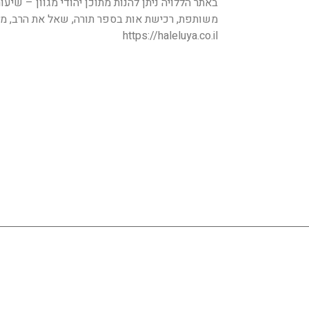
באתר הללויה ניתן להנות מתוכן יהודי מגוון – שיעו
משותפת, רכישת אות בספר תורה, שאל את הרב, מה 
https://haleluya.co.il