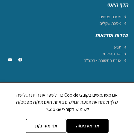
הדף היומי
מסכת פסחים
מסכת שקלים
סדרות וסדנאות
תניא
ואני תפילתי
אגרת התשובה - רמב"ם
CREATED BY JEWTECH
אנו משתמשים בקובצי Cookie כדי לשפר את חווית הגלישה
תהילים ביחד
שלך ולנתח את תנועת הגולשים באתר. האם את/ה מסכים/ה
1,248,894
לשימוש בקובצי Cookie?
לוח וזמני היום
אות בספר תורה
מה מברכים על
אני מסכים/ה
אני מסרב/ת