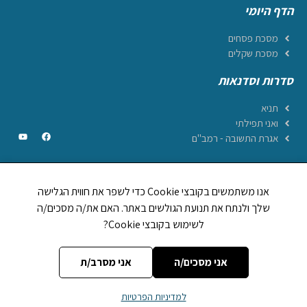
הדף היומי
מסכת פסחים
מסכת שקלים
סדרות וסדנאות
תניא
ואני תפילתי
אגרת התשובה - רמב"ם
אנו משתמשים בקובצי Cookie כדי לשפר את חווית הגלישה
CREATED BY JEWTECH
שלך ולנתח את תנועת הגולשים באתר. האם את/ה מסכים/ה
לשימוש בקובצי Cookie?
תהילים ביחד
1,248,894
לוח וזמני היום
אות בספר תורה
מה מברכים על
אני מסכים/ה
אני מסרב/ת
אתר
הללויה
מופעל על ידי עמותת
הללויה הפצת יהדות (ע~ר)
| מספר עמותה
למדיניות הפרטיות
רשומה:
580599892