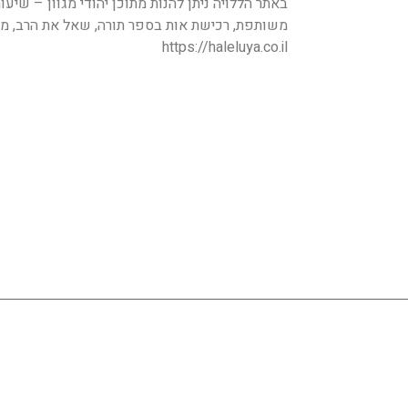
באתר הללויה ניתן להנות מתוכן יהודי מגוון – שיעו
משותפת, רכישת אות בספר תורה, שאל את הרב, מה 
https://haleluya.co.il