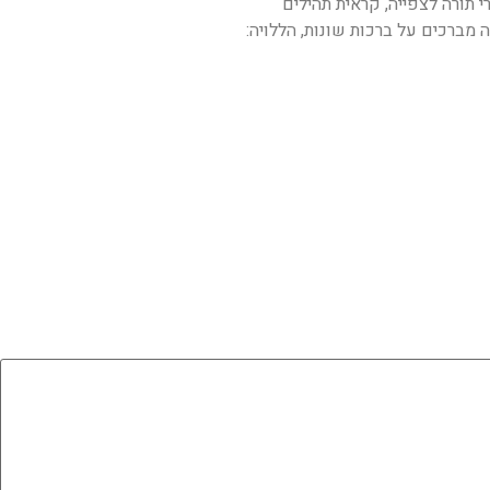
רי תורה לצפייה, קראית תהילים
מברכים על ברכות שונות, הללויה: