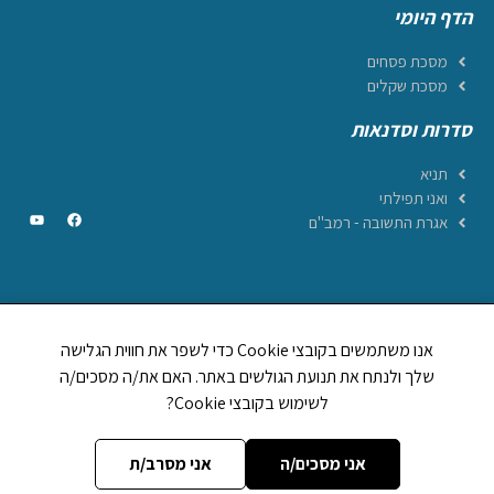
הדף היומי
מסכת פסחים
מסכת שקלים
סדרות וסדנאות
תניא
ואני תפילתי
אגרת התשובה - רמב"ם
CREATED BY JEWTECH
אנו משתמשים בקובצי Cookie כדי לשפר את חווית הגלישה
תהילים ביחד
שלך ולנתח את תנועת הגולשים באתר. האם את/ה מסכים/ה
1,248,894
לשימוש בקובצי Cookie?
לוח וזמני היום
אות בספר תורה
מה מברכים על
אני מסכים/ה
אני מסרב/ת