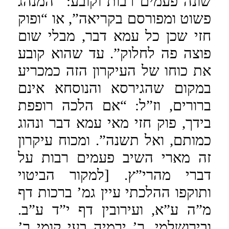
שונה פעמים רבות וקובע: “המנהג
פשוט ומפורסם בקריאה”, או “ופוק
חזי שכן כל עמא דבר, מבלי שום
פוצה פה לחלוק”. עד שהוא קובע
את כוחו של העיקרון הזה כמכריע
במקום שהגירסא והנוסחא אינם
ברורים, וז”ל: “אם הלכה רופפת
בידך, פוק חזי מאי עמא דבר ונהוג
כמותם, ואל תשנה”. ומכוח עיקרון
זה מארי השיב פעמים רבות על
דברי מהרי”ץ. [למקור הביטוי
ותוקפו ההלכתי עיין גמ’ ברכות דף
מ”ה ע”א, ועירובין דף י”ד ע”ב.
ובירושלמי, ר’ ירמיה בעי קומי ר’