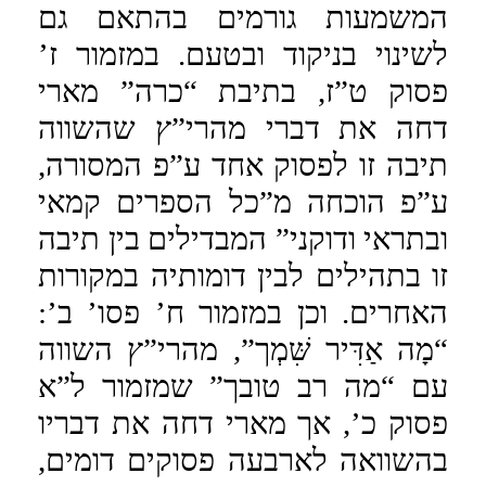
המשמעות גורמים בהתאם גם
לשינוי בניקוד ובטעם. במזמור ז’
פסוק ט”ז, בתיבת “כרה” מארי
דחה את דברי מהרי”ץ שהשווה
תיבה זו לפסוק אחד ע”פ המסורה,
ע”פ הוכחה מ”כל הספרים קמאי
ובתראי ודוקני” המבדילים בין תיבה
זו בתהילים לבין דומותיה במקורות
האחרים. וכן במזמור ח’ פסו’ ב’:
“מָה אַדִּיר שִּׁמְך”, מהרי”ץ השווה
עם “מה רב טובך” שמזמור ל”א
פסוק כ’, אך מארי דחה את דבריו
בהשוואה לארבעה פסוקים דומים,