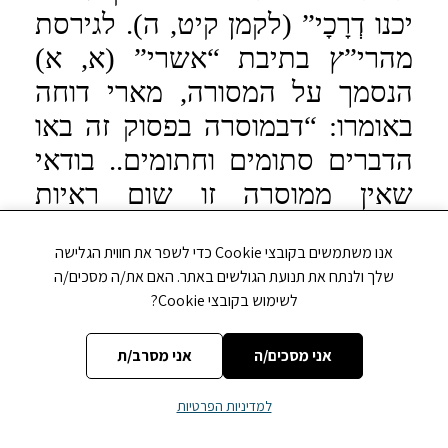
יכנו דְרָכָי” (לקמן קיט, ה). לגירסת
מהרי”ץ בתיבת “אשרי” (א, א)
הנסמך על המסורה, מארי דוחה
באומרו: “דבמוסרה בפסוק זה באו
הדברים סתומים וחתומים.. בודאי
שאין ממוסרה זו שום ראיות
לגעיות, כי היא סתומה ומסופקת,
אנו משתמשים בקובצי Cookie כדי לשפר את חווית הגלישה
וכיון שאינה ברורה, לא תתיבון
שלך ולנתח את תנועת הגולשים באתר. האם את/ה מסכים/ה
מינה”. אם דברי המסורה אינם
לשימוש בקובצי Cookie?
ברורים, או אם נפלו הבדלים
אני מסכים/ה
אני מסרב/ת
במסורות ה”מסורה”, מן ההכרח
לחזק ראיות נוספות [וכבר העלינו
למדיניות הפרטיות
כללים מדברי מארי בלימוד דברי