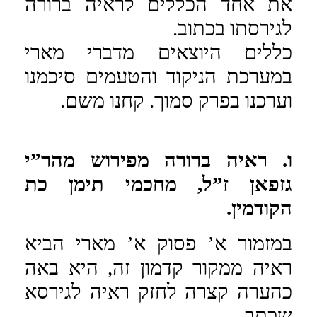
את אחד הכללים לראיה ברורה
לגירסתו בכתוב.
כללים היוצאים מדברי מארי
במערכת הניקוד והטעמים סיכמנו
וערכנו בפרק סמוך. קחנו משם.
ו. ראיה ברורה מפירוש מהר”י
גזפאן ז”ל, מחכמי תימן כת
הקודמין.
במזמור א’ פסוק א’ מארי הביא
ראיה ממקור קדמון זה, היא באה
כהערה קצרה לחזק ראיה לגירסא
שכתב.