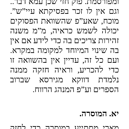
ומפורסמת. פוק חזי שכן עמא דבר..
וגם אין לו זכר בפסיקתא עיי”ש”.
מוכח, שאע”פ שהשוואת הפסוקים
יכולה לשמש כראיה, מ”מ משנה
זהירות צריכים בה כדי לידע אם אין
בה שינוי המיוחד למקומה במקרא.
ועם כל זה, עדיין אין בהשוואה זו
כדי להכריע, וראיה חזקה ממנה
נלמדת דווקא מגירסא שברוב
הספרים וע”פ המנהג הרווח.
יא. המוסרה.
מארי מסתייע במוסרה כדי לחזק