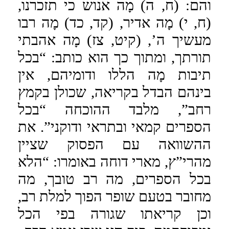
והם: (ח, ה) מָה אנוש כי תזכרנו,
(ח, י) מָה אדיר, (קד, כד) מָה רבו
מעשיך ה’, (קיט, צז) מָה אהבתי
תורתך, ומתוך כך הוא כותב: “בכל
תיבות מָה הללו ודומיהם, אין
בינהם הבדל בקריאה, שכולן בקמץ
רחב”, מלבד ההוכחה “בכל
הספרים קמאי ובתראי ודוקני”. את
ההשוואה עם הפסוק שציין
מהרי”ץ, מארי דוחה באומרו: “הלא
בכל הספרים, מה רב טובך, מה
מחובר בטעם שופר הפוך למלת רב,
וכן קריאתו שגורה בפי הכל