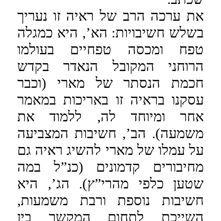
את ערכה הרב של ראיה זו נעריך
בשלש חשיבויות: הא’, היא כמגלה
טפח ומכסה טפחיים בעולמו
הרוחני המקובל הנאדר בקדש
חכמת הנסתר של מארי (וכבר
עסקנו בראיה זו באריכות במאמר
אחר ומיוחד לה, ללמוד את
משמעה). הב’, חשיבות המצביעה
על עמלו של מארי להשיג ראיה גם
מחיבורים קדמונים (כנ”ל במה
שטען כלפי מהרי”ץ). הג’, היא
חשיבות נוספת ורבת משמעות,
השייכת לתחום המקשר בין