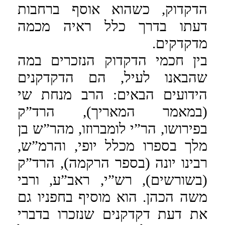
הדקדוק, כשהוא אוסף ברחבות
דעתו בדרך כלל ראיה מכמה
מדקדקים.
בין חכמי הדקדוק הנזכרים במה
שהבאנו לעיל, הם הדקדקנים
הידועים הבאים: הרב מנחת שי
(במאמר המאריך), הרד”ק
בפירושו, הר”י לומברוזו, מהר”ש בן
מלך בספרו מכלל יופי, והרמ”ש,
רבינו יונה (בספר הרקמה), הרד”ק
(בשורשים), רש”י, ראב”ע, ורבי
משה הכהן. הוא מוסיף בחפניו גם
את דעת דקדקנים שנזכרו בדברי