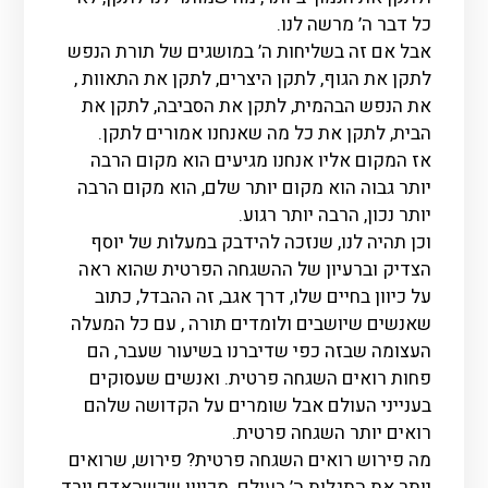
כל דבר ה’ מרשה לנו.
אבל אם זה בשליחות ה’ במושגים של תורת הנפש
לתקן את הגוף, לתקן היצרים, לתקן את התאוות ,
את הנפש הבהמית, לתקן את הסביבה, לתקן את
הבית, לתקן את כל מה שאנחנו אמורים לתקן.
אז המקום אליו אנחנו מגיעים הוא מקום הרבה
יותר גבוה הוא מקום יותר שלם, הוא מקום הרבה
יותר נכון, הרבה יותר רגוע.
וכן תהיה לנו, שנזכה להידבק במעלות של יוסף
הצדיק וברעיון של ההשגחה הפרטית שהוא ראה
על כיוון בחיים שלו, דרך אגב, זה ההבדל, כתוב
שאנשים שיושבים ולומדים תורה , עם כל המעלה
העצומה שבזה כפי שדיברנו בשיעור שעבר, הם
פחות רואים השגחה פרטית. ואנשים שעסוקים
בענייני העולם אבל שומרים על הקדושה שלהם
רואים יותר השגחה פרטית.
מה פירוש רואים השגחה פרטית? פירוש, שרואים
יותר את התגלות ה’ בעולם. מכיוון שכשהאדם יורד