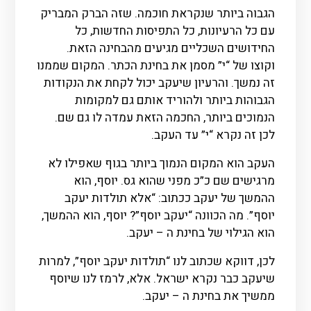
הגבוה ביותר שנקראת חוכמה. שזה הברק המבריק
עם כל הרעיונות, כל התפיסות החדשות, כל
החידושים השכליים מגיעים מהבחינה הזאת.
וקוצו של “י” מסמן את בחינת הכתר. המקום שממנו
זה נמשך. והרעיון שיעקב יכול לקחת את הנקודות
הגבוהות ביותר ולהוריד אותם גם למקומות
הנמוכים ביותר, החכמה הזאת עמדה לו גם שם.
לכן זה נקרא “י” עד העקב.
העקב הוא המקום הנמוך ביותר בגוף שאפילו לא
מרגישים שם כ”כ מפני שהוא גס. יוסף, הוא
ההמשך של יעקב ככתוב: “אלא תולדות יעקב
יוסף”. מה הכוונה “יעקב יוסף”? יוסף, הוא ההמשך,
הוא הגילוי של בחינת ה – יעקב.
לכן, דווקא שכתוב לנו “תולדות יעקב יוסף”, למרות
שיעקב כבר נקרא ישראל. אלא, לרמז לנו שיוסף
ממשיך את בחינת ה – יעקב.