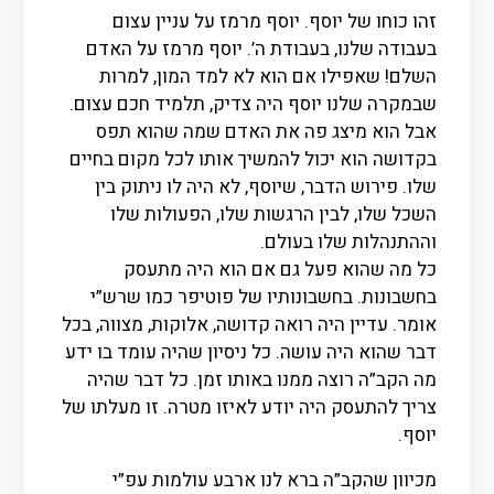
זהו כוחו של יוסף. יוסף מרמז על עניין עצום
בעבודה שלנו, בעבודת ה’. יוסף מרמז על האדם
השלם! שאפילו אם הוא לא למד המון, למרות
שבמקרה שלנו יוסף היה צדיק, תלמיד חכם עצום.
אבל הוא מיצג פה את האדם שמה שהוא תפס
בקדושה הוא יכול להמשיך אותו לכל מקום בחיים
שלו. פירוש הדבר, שיוסף, לא היה לו ניתוק בין
השכל שלו, לבין הרגשות שלו, הפעולות שלו
וההתנהלות שלו בעולם.
כל מה שהוא פעל גם אם הוא היה מתעסק
בחשבונות. בחשבונותיו של פוטיפר כמו שרש”י
אומר. עדיין היה רואה קדושה, אלוקות, מצווה, בכל
דבר שהוא היה עושה. כל ניסיון שהיה עומד בו ידע
מה הקב”ה רוצה ממנו באותו זמן. כל דבר שהיה
צריך להתעסק היה יודע לאיזו מטרה. זו מעלתו של
יוסף.
מכיוון שהקב”ה ברא לנו ארבע עולמות עפ”י