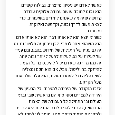
כאשר לאדם יש ניסיון, מייצרים, גבולות קשיים,
הוא נכנס לתוכם עושה עבודה אלוקית עבודה
קדושה שזה מה שאנחנו לומדים בשיעורים, כדי
לצאת משם לדרך נכונה, וקדושה ואלוקית
ומכובדת.
כשהוא יוצא הוא לא אותו דבר, הוא לא אותו אדם
הוא משהוא אחר לגמרי. לכן ניסיון זה מלשון נס. נס
זה גם עניין של התגלות של חידוש בטבע, וגם עניין
של לעלות על נס, לעלות למעלה יותר גבוה יותר,
זה כמו מדרגה שאדם יכול להיכנס בה כל הזמן,
להיתקל בה וליפול. אבל, אם הוא חכם ומצליח
לשים עליה רגל לעמוד מעליה, הוא עלה שלב אחד
מעל הקרקע.
אז זו הנקודה של הירידה למצרים. כל הרעיון של
הירידה למצרים וסוף סוף הם בראשית שבו נברא
העולם ובו מתחילה כל העבודה של האבות
הקדושים, זה כדי להגיד לנו שהתכלית היא לרדת
ולתקן את הנמוך ביותר, מה שמותר לנו לתקן, לא