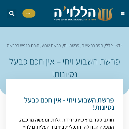
תרום
שאל את הרב
הדף היומי
אות בספר תורה
הללויה TV
סדרות וסדנאות
וידאו
,
כללי
,
ספר בראשית
,
פרשת ויחי
,
פרשת שבוע
,
תורת הנפש בפרשה
פרשת השבוע ויחי – אין חכם כבעל
נסיונות!
פרשת השבוע ויחי - אין חכם כבעל
נסיונות!
חותם ספר בראשית, ירידה, גלות, ומעשה מרכבה.
המעלה הגדולה והתכלית בחיבור העליונים לחיי