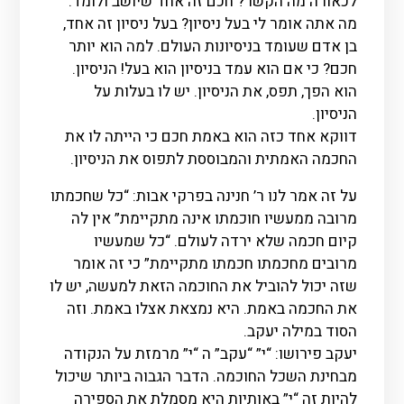
לכאורה מה הקשר? חכם זה אחד שיושב ולומד.
מה אתה אומר לי בעל ניסיון? בעל ניסיון זה אחד,
בן אדם שעומד בניסיונות העולם. למה הוא יותר
חכם? כי אם הוא עמד בניסיון הוא בעל! הניסיון.
הוא הפך, תפס, את הניסיון. יש לו בעלות על
הניסיון.
דווקא אחד כזה הוא באמת חכם כי הייתה לו את
החכמה האמתית והמבוססת לתפוס את הניסיון.
על זה אמר לנו ר’ חנינה בפרקי אבות: “כל שחכמתו
מרובה ממעשיו חוכמתו אינה מתקיימת” אין לה
קיום חכמה שלא ירדה לעולם. “כל שמעשיו
מרובים מחכמתו חכמתו מתקיימת” כי זה אומר
שזה יכול להוביל את החוכמה הזאת למעשה, יש לו
את החכמה באמת. היא נמצאת אצלו באמת. וזה
הסוד במילה יעקב.
יעקב פירושו: “י” “עקב” ה “י” מרמזת על הנקודה
מבחינת השכל החוכמה. הדבר הגבוה ביותר שיכול
להיות זה “י” באותיות היא מסמלת את הספירה