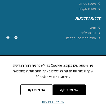
מסכת פסחים
מסכת שקלים
סדרות וסדנאות
תניא
ואני תפילתי
אגרת התשובה - רמב"ם
CREATED BY JEWTECH
אנו משתמשים בקובצי Cookie כדי לשפר את חווית הגלישה
תהילים ביחד
שלך ולנתח את תנועת הגולשים באתר. האם את/ה מסכים/ה
1,248,894
לשימוש בקובצי Cookie?
לוח וזמני היום
אות בספר תורה
מה מברכים על
אני מסכים/ה
אני מסרב/ת
אתר
הללויה
מופעל על ידי עמותת
הללויה הפצת יהדות (ע~ר)
| מספר עמותה
למדיניות הפרטיות
רשומה:
580599892