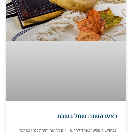
ראש השנה שחל בשבת
“ובחדש השביעי באחד לחדש … יום תרועה יהיה לכם” (במדבר