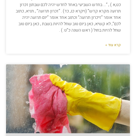
כט,א ) , “… בחדש השביעי באחד לחדש יהיה לכם שבתון זכרון
תרועה מקרא קדש” (ויקרא כג, כד) . “זכרון תרועה” , תניא, כתוב
אחד אומר “זיכרון תרועה” וכתוב אחד אומר “יום תרועה יהיה
לכם”, לא קשיא, כאן ביום טוב שחל להיות בשבת , כאן ביום טוב
שחל להיות בחול ( ראש השנה כ”ט: ) .
קרא עוד »