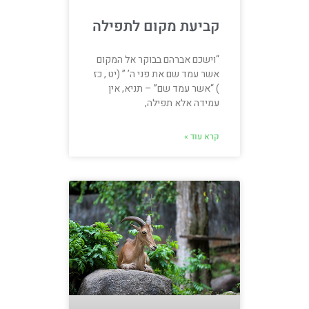
קביעת מקום לתפילה
“וישכם אברהם בבוקר אל המקום
אשר עמד שם את פני ה’ ” (יט , כז
) “אשר עמד שם” – תניא, אין
עמידה אלא תפילה,
קרא עוד »