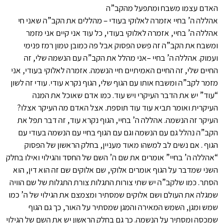
האדם עצמו משבח ומתפעל מהקב”ה
אהללה ה’ בחיי אזמרה לאלוקי בעודי – מהללים את הקב”ה שאני חי
אהללה ה’ בחיי, אזמרה לאלוקי בעודי, כל עוד אני קיים אני מזמר
ומשבח את הקב”ה זה פשט הפסוק אבל פה כמובן טמון רמז פנימי
ועמוק. אהללה ה’ בחיי –אני מהלל את הקב”ה עם הנשמה שלי, זה
החיים שלי, זה החיים האמיתיים חיי הנשמה. אזמרה לאלוקי בעודי, אני
מזמר לקב”ה ומשבח אותו עם הגוף שלי, הגוף נקרא עודי. עודי זה לשון
“עוד” יש את הדבר העיקרי ויש עוד. כמו אדם שאוכל את המנה
העיקרית ואומר תביא עוד עוד תוספת. אצל האדם מה העיקר אצלו?
העיקר זה הנשמה. אהללה ה’ בחיי, הגוף נקרא עוד, זה דבר תפל את
הקב”ה נהלל גם עם הנשמה וגם עם הגוף בחיי עם הנשמה בעודי עם
הגוף . אם נשים לב למשהו מאוד מעניין, בחלק הראשון של הפסוק
“אהללה ה’ בחיי” אומרים את שם ה’ השם של החסד והגילוי ואילו בחלק
השני שמדבר על הגוף אומרים אלוקי, שם אלוקים שם זה הוא דין, הוא
הסתר. כמו שלקב”ה יש שתי צורות התגלות צורת התגלות של שם הוויה
שמגלה את העולם ושם אלוקים שמסתיר ומצמצם את הגילוי של ה’ כמו
שמש ומגן, השמש המאירה והמגן שמסתיר על האור, כך גם הגוף
שמכסה ומסתיר על הנשמה. כך גם בחלק הראשון יש את השם של הגילוי