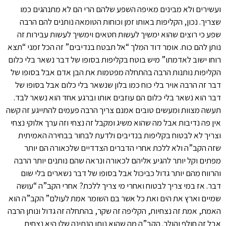
ועשירים ולא מבינים מאיפה השפע שלהם הרי הם לא מתנהגים כמו
שצריך. נכון, הקליפות באותו זמן וכוחות הטומאה נותנים להם הרבה
שפע כי רוצים שהוא ימשיך לעשות חטאים וימשיך לעשות עבירות זה
נותן להם כוח. אומר דוד המלך “אל תבטח בנדיבים” זה הכל זמני “תצא
רוחו ישוב לאדמתו” מיש בוטח בקליפות בסופו של דבר נשאר בלי כלום
הקליפות נותנות הרבה בהתחלה מפטמות את הבן אדם אבל בסופו של
דבר זה הרבה אויר בלי כוח כמו בלון שנשאר בלי כלום אבל בסופו של
דבר הוא נשאר בלי כלום הם עוזבים אותו וברגע אחד הוא נשאר לבד.
תעשה מצוות ומעשים טובים אמנם צריך הרבה פעמים להתייגע זה קשה
אין פה נדיבות אבל מה שהוא משיג ומקבל זה נצחי וזה ערך אלוקי נצחי
וצריך לא לבטוח בקליפות בנדיבים ולדעת לבחור בבחירה האמיתית
שזה הקב”ה ולא ללכת אחרי הדברים הצדדיים שלכאורה הם יותר
מפתים וקל יותר להגיע אליהם לכאורה ונראה שהם נותנים יותר הרבה
והרווח מהם יותר גדול כביכול אבל בסופו של דבר נשארים בלי שום
דבר. אז במי צריך לבטוח ואחרי מי צריך ללכת? אחרי הקב”ה “עושה
שמיים וארץ את הים ואת כל אשר בם השומר אמת לעולם” הקב”ה הוא
האמת, אמת זה נצחיות, הקליפה זה שקר, בהתחלה זה גדול ונותן הרבה
אבל זה חולף והולך. הקב”ה מה שהוא נותן הנתינה שלו היא נצחית