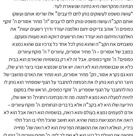
הנתינה מהקדושה היא נתינה שנשארת לעד.
“עושה משפט לעשוקים נותן לחם לרעבים” אלו שרימו אותם ועשקו
אותם הקב”ה עושה משפט ונותן לחם לרעבים “ה’ מתיר אסורים ה’ זוקף
כפופים ה’ אוהב צדיקים יתום ואלמנה יעודד ודרך רשעים יעוות” את
האלמנה והיתום הוא יעודד ואת הרשעים דווקא הוא מעוות ומעקם.
משבחים את הקב”ה שהוא נותן לכל אחד כל צרכיו וגם שהוא נמצא
במצב של אסורים – ה’ מתיר אסורים, עיוורים ? ה’ פוקח עיוורים.
כפופים? ה’ זוקף כפופים. אבל זה לא רק בגשמיות שהאדם הוא בבית
כלא או שבגשמיות הוא לא רואה. יש אדם שנמצא שבוי ביצר הרע שלו,
הוא גם נקרא אסור, הק’ מתיר אסורים, הוא מתיר את האדם מהשבי של
היצר הרע הוא נותן לו את הכוחות להתגבר על הגוף שמסתיר הוא נותן לו
כוח להתגבר על הגוף שמפריע. ה’ זוקף כפופים, הראש שלו במקום
להיות למעלה הוא נמצא למטה. מה זה מבחינה רוחנית? הראש שלו,
הידיעה שלו היא לא בקב”ה אלא בדברים הנחותים. ה’ פוקח עיוורים –
אדם לפעמים נמצא בעולם והוא רואה, בגשמיות הוא רואה אבל הוא לא
רואה את המציאות כמות שהיא. הוא חושב שהכל תלוי בו הכל תלוי
בידיו, הואלא רואה את ההשגחה הפרטית הוא לא רואה שה’ מחייה
ומהווה את העולם כל רגע הוא לא שם לב לזה. ה’ פוקח עיוורים ה’ נותן לו