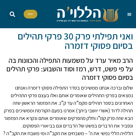
תרום
שאל את הרב
הדף היומי
אות בספר תורה
הללויה TV
סדרות וסדנאות
ואני תפילתי פרק 30 פרקי תהילים
בסיום פסוקי דזמרה
הרב מאיר ערד על משמעות התפילה והכוונות בה
על פי פשט, דרש, רמז וסוד והשבוע: פרקי תהילים
בסיום פסוקי דזמרה
שלום וברכה אנחנו ממשיכים בסדר התפילה פסוקי דזמרה ואנחנו
נמצאים בפרקי התהילים שאומרים אותם ואלו בעצם פרקי התהילים
האחרונים בספר תהילים מקמ”ה עד ק”נ. את המזמור הראשון שזה
תהילה לדוד (אשרי יושבי ביתך) אמרנו בפעם הקודמת וממשיכים בפרק
הבא שזה פרק קמ”ו וחלק מהפרקים שאומרים אותם ונקרא את המזמור
ונסביר את הדברים בפשט של הדברים וגם בביאורי הפסוקים.
הללויה הללי נפשי את ה’ – משבחים את הקב”ה ומי משבח את הקב”ה ?