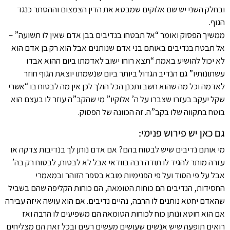
ובחלק השני יש שם אלוקים שמבטא את הדין הצמצום וההסתר כנגד
הגוף.
ממשיך הפסוק ואומר “אל תבטחו בנדיבים בבן אדם שאין לו תשועה” –
אל תבטח בנדיבים באותם בני אדם שנותנים אבל הוא רק בן אדם הוא
לא יכול להושיע באמת “תצא רוחו ישוב לאדמתו ביום ההוא אבדו
עשתונותיו” גם הנדיב הגדול ביותר ביום שנשמתו יוצאת הגוף חוזר
לאדמה וכל מה שהוא חשב ותכנן הכל הולך לכן אין מה לבטוח בו “אשרי
שקל יעקב בעזרו שצברו על ה’ אלוקיו” מי שהקב”ה עוזר לו בעצם הוא
בוטח בתקווה שלו בקב”ה. זה הכוונה של הפסוק.
גם כאן יש פירוש פנימי:
מי אותם נדיבים שיש לבטוח בהם? אם אדם נותן לך בנדיבות צדקה או
עזרה מותר להגיד לו תודה רבה בוודאי אבל לא לבטוח, לבטוח רק בה’
אבל על פי הסוד ועל פי הפנימיות מובא בספר הזוהר ובמאמרי
החסידות, הנדיבים הם כוחות הטומאה, הם כוחות הקליפה שהם בשביל
שהאדם יחטא נותנים לו הרבה, נהיים נדיבים. אם הוא עושה איזה עבירה
אם הוא חוטא ונותן כוח לכוחות הטומאה הם משפיעים לו הרבה ואז
רואים תופעה שיש אנשים שעושים מעשים רעים ובכל זאת הם מצליחים