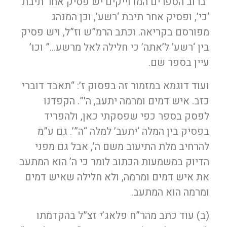
“ברוב הספרים המדוייקים יש פסיק אחר תיבת
‘כי’, ופסיק אחר תיבת ‘רשע’, וכן המנהג
מפורסם בקריאה. וכתב הרמ”ש וז”ל, ויש פסיק
בין ‘רשע’ ל’אתה’ כי חלילה לאל מרשע…” וכו’
עיין בספר שם.
ועוד דוגמא במזמור זה בפסוק ז’: “תאבד דוברי
כזב. איש דמים ומרמה יתעב, ה'”. הקפדנו
לפסק בספר כפי שפסקתי כאן, ולהפריד
בפסיק בין המלה ‘יתעב’ למלה “ה”’. גם ע”מ
להרחיב מלת התיעוב משם ה’, אבל גם מפני
הדיוק במשמעות הכתוב לומר כי ה’ הוא המתעב
את איש דמים ומרמה, ולא חלילה שאיש דמים
ומרמה הוא המתעב.
(ב) עוד כתב מהר”ח פלאג’י זצ”ל בהקדמתו