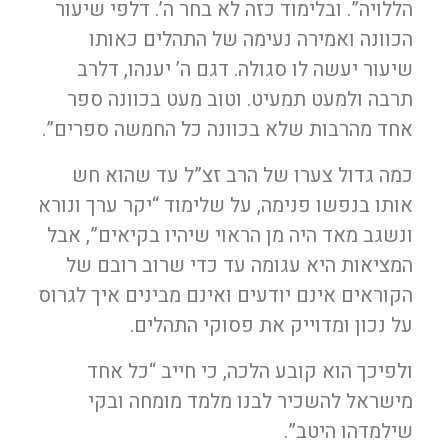
הללויה”. ובלימוד כזה לא בחר ה’. דלפי שיעור
הכוונה ואמירה נעימה של התהלים כאותו
שיעור יעשה לו סגולה. דגם ה’ יענהו, דלרב
תרבה ולמעט תמעיט. וטוב מעט בכוונה ספר
אחד מהרבות שלא בכוונה כל החמשה ספרים”.
כמה גדול צערו של הרב זצ”ל עד שהוא חש
אותו בנפשו פנימה, על שלימוד “יקר ערך ונורא
ונשגב מאד היה מן הראוי שיהיו בקיאים”, אבל
המציאות היא עגומה עד כדי שרוב רובם של
הקוראים אינם יודעים ואינם מבינים איך לגרוס
על נכון ומדוייק את פסוקי התהלים.
ולפיכך הוא קובע הלכה, כי חייב “כל אחד
מישראל להשכיר לבנו מלמד מומחה ובקי
שילמדהו היטב”.