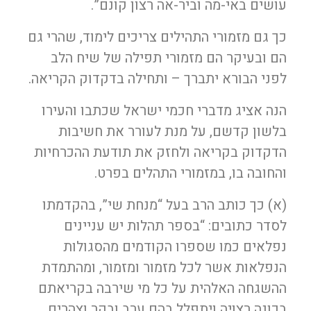
עושים באי-מה וביר-אה רצון קונם”.
כך גם מזמורי התהילים צריכים לימוד, שהרי גם
הם ובעיקר הם מזמורי תפילה של שיח הלב
לפני הבורא יתברך – ותחילה בדקדוק הקריאה.
הנה אציג מדברי חכמי ישראל שכתבו והעירו
בלשון קדשם, על מנת לעורר את חשיבות
הדקדוק בקריאה ולחזק את תודעת ההכרחיות
והחובה בו, במזמורי התהלים בפרט.
(א) כך כותב הרב בעל “מנחת שי”, בהקדמתו
לסדר כתובים: “בספר תהלות יש עניינים
נפלאים כמו שספרו הקודמים מהסגולות
הנפלאות אשר לכל מזמור ומזמור, ומהתמדת
ההשגחה האלהית על כל מי שירבה בקריאתם
בכונה רצויה ויתפלל בהם ערב ובקר וצהרים,