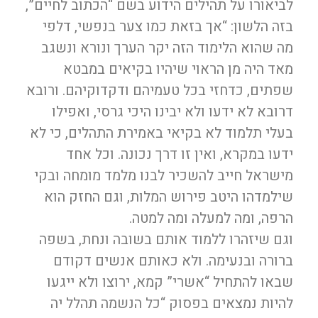
לביאורו על תהילים הידוע בשם “הכתוב לחיים”,
בזה הלשון: “אך בזאת כמו צער בנפשי, דלפי
מה שהוא הלימוד הזה יקר הערך ונורא ונשגב
מאד היה מן הראוי שיהיו בקיאים במבטא
שפתים, כדחזי בכל טעמיהם ודקדוקיהם. ורובא
דרובא לא ידעו ולא יבינו היכי גרסי, ואפילו
בעלי תלמוד לא בקיאי באמירת התהלים, כי לא
ידעו במקרא, ואין זו דרך נכונה. וכל אחד
מישראל חייב להשכיר לבנו מלמד מומחה ובקי
שילמדהו היטב פירוש המלות, וגם החזק הוא
הרפה, ומה למעלה ומה למטה.
וגם שיזהרו ללמוד אותם בשובה ונחת, בשפה
ברורה ובנעימה. ולא כאותם אנשים דקודם
שבאו להתחיל “אשרי” קמא, ירוצו ולא ייגעו
להיות נמצאים בפסוק “כל הנשמה תהלל יה