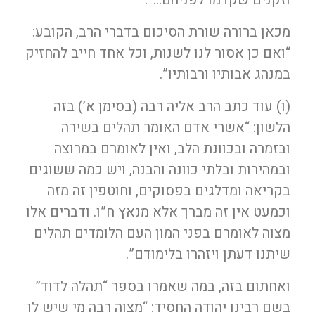
מכאן ברורה שורת הסיכום בדברי הרב, הקובע:
“ואם כן אסור לנו לשנות, וכל אחד חייב להחזיק
במנהג אבותיו ורבותיו”.
(ו) עוד כתב הרב אליה רבה (בסימן א’) בזה
הלשון: “אשרי אדם האומר תהלים בשירה
ובזמרה ובכוונת הלב, ואין לאומרם במרוצה
ובמהירות ובלתי כוונה והבנה, ויש כמה ששוגים
בקריאה ומדלגים בפסוקים, וחוטפין זה מזה
וכמעט אין זה מברך אלא מנאץ ח”ו. ודברים אלו
מצוה לאומרם בפני המון העם הלומדים תהלים
שיתנו דעתן ויזהרו בלימודם”.
ואחתום בזה, במה שאמרו בספר “תהלה לדוד”
בשם רבינו יהודה החסיד: “מצוה רבה מי שיש לו