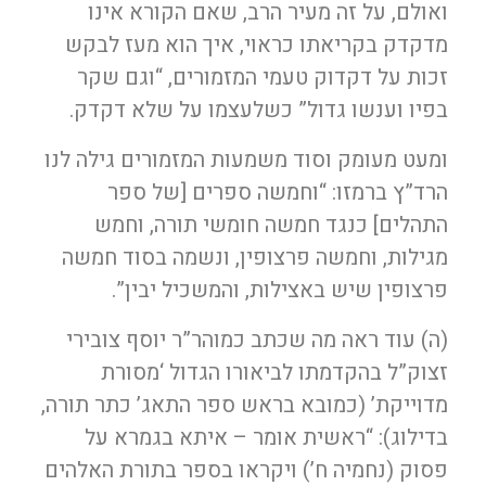
ואולם, על זה מעיר הרב, שאם הקורא אינו
מדקדק בקריאתו כראוי, איך הוא מעז לבקש
זכות על דקדוק טעמי המזמורים, “וגם שקר
בפיו וענשו גדול” כשלעצמו על שלא דקדק.
ומעט מעומק וסוד משמעות המזמורים גילה לנו
הרד”ץ ברמזו: “וחמשה ספרים [של ספר
התהלים] כנגד חמשה חומשי תורה, וחמש
מגילות, וחמשה פרצופין, ונשמה בסוד חמשה
פרצופין שיש באצילות, והמשכיל יבין”.
(ה) עוד ראה מה שכתב כמוהר”ר יוסף צובירי
זצוק”ל בהקדמתו לביאורו הגדול ‘מסורת
מדוייקת’ (כמובא בראש ספר התאג’ כתר תורה,
בדילוג): “ראשית אומר – איתא בגמרא על
פסוק (נחמיה ח’) ויקראו בספר בתורת האלהים