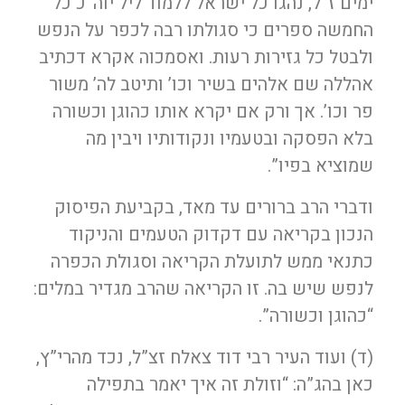
ימים ז”ל, נהגו כל ישראל ללמוד ליל יוה”כ כל
החמשה ספרים כי סגולתו רבה לכפר על הנפש
ולבטל כל גזירות רעות. ואסמכוה אקרא דכתיב
אהללה שם אלהים בשיר וכו’ ותיטב לה’ משור
פר וכו’. אך ורק אם יקרא אותו כהוגן וכשורה
בלא הפסקה ובטעמיו ונקודותיו ויבין מה
שמוציא בפיו”.
ודברי הרב ברורים עד מאד, בקביעת הפיסוק
הנכון בקריאה עם דקדוק הטעמים והניקוד
כתנאי ממש לתועלת הקריאה וסגולת הכפרה
לנפש שיש בה. זו הקריאה שהרב מגדיר במלים:
“כהוגן וכשורה”.
(ד) ועוד העיר רבי דוד צאלח זצ”ל, נכד מהרי”ץ,
כאן בהג”ה: “וזולת זה איך יאמר בתפילה