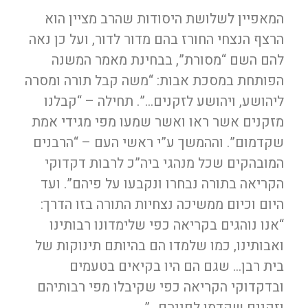
המאפיין לשלושת היסודות שהרב מציין הוא
הרצף הנצחי החורז בהם מדור לדור, ועל כן נאה
להם השם “מסורת”, בבחינת מאמר המשנה
הפותחת במסכת אבות: “משה קבל תורה ומסרה
ליהושע, ויהושע לזקנים…”. תחילה – “קבלנו
מזקנים אשר ראו ואשר שמעו מפי מגידי אמת
שקדמום”. וההמשך ע”י ראשי העם – “הרבנים
המובהקים שכל מנהגי ביה”כ לרבות דקדוקי
הקריאה בתורה נבחרו ונקבעו על פיהם”. ועד
היום וכיום ממשיכה נצחיות התורה בזו הדרך:
“אנו נוהגים בקריאה כפי שלימדונו רבותינו
ואבותינו, כמו שלמדו הם בהיותם תינוקות של
בית רבן… שגם הם היו בקיאים בטעמים
ובדקדוקי הקריאה כפי שקיבלו מפי רבותיהם
וזקנים שקדמו לפניהם…”.