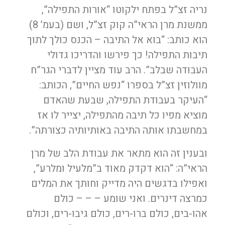
נריה זצ”ל בפתח ילקוטו “אורות התפילה”,
ממשנת מרן הראי”ה קוק זצ”ל, ושם (בעמ’ 8)
הוא כותב: “בוא אל התיבה – הכנס כולך לתוך
תיבות התפילה! כך פירשו והדריכו גדולי
העבודה שבלב”. הרב עוד מציין לדברי הגר”ח
מוולוזין זצ”ל בספרו “נפש החיים”, הכותב:
“העיקר בעבודת התפילה, שבעת שהאדם
מוציא מפיו כל תיבה מהתפילה, יצייר לו אז
במחשבתו אותה התיבה באותיותיה כצורתה”.
ובענין זה הוא מתאר את עבודת הלב של מרן
הראי”ה: “הוא דקדק מאוד ב”מלעיל ומלרע”,
ואפילו בדגשים היה מדייק וחותך את המלים
כמרצה דינרים. ואני שומע – – – כולם
אהו-בים, כולם ברו-רים, כולם גיבו-רים, וכולם