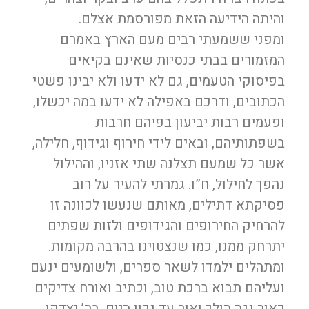
והיתה הידיעה הזאת מפורסמת אצלם.
ומפני ששמעתי רבים מעם הארץ באמרם
המזמורים בבתי כנסיות שאינם בקיאים
בפיסוקי הטעמים, גם לא ידעו ולא יבינו פשטי
הכתובים, ודרכם באפילה לא ידעו במה יכשלו,
ופעמים רבות יביעון בפיהם חרבות
בשפתותיהם, ובאים לידי חירוף וגידוף, חלילה,
אשר כל שמעם תצלנה שתי אזניו, וההילול
נהפך לחילול, ח”ו. גמרתי להעיר על רוב
פסיקתא דתילים, מאותם שנעשו לכוונה זו
להרחיק החירופים והגידופים ולזות שפתים
יתרחק ממנו, כמו שנצטוינו בהרבה מקומות.
ומתהלים ילמדו לשאר ספרים, ולשומעים ינעם
ועליהם תבוא ברכת טוב, וכתיב ואורח צדיקים
כאור נגה הולך ואור עד נכון היום. בה’ יצדקו