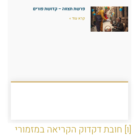
פרשת תצווה – קדושת פורים
קרא עוד »
[ו] חובת דקדוק הקריאה במזמורי