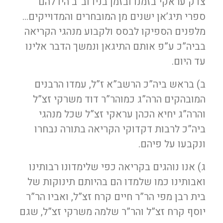
צדק עראקי בזמנו ובזמן בניו וב”ב היו להם
ספרי תיג’אן ישנים מן המובחרים והמדוייקים…
מלפנים הספיקו לבסס ולקבוע מנהגי הקריאה
בביה”כ ע”פ אותם התיגאן ונמשך הדבר אלינו
עד היום.
ב) בראש ביה”כ הרשב”א ז”ל, עמדו הרבנים
המובהקים הרה”ג כמוהר”ר דוד משרקי זצ”ל
והרה”ג יחיא הכהן עראקי זצ”ל שכל מנהגי
ביה”כ לרבות דקדוקי הקריאה בתורה נבחרו
ונקבעו על פיהם.
ג) אנו נוהגים בקריאה כפי שלימדונו רבותינו
ואבותינו כמו שלמדו הם בהיותם תינוקות של
בית רבן מפי הר”ר חיים קרח זצ”ל, ואביו הר”ר
יוסף קרח זצ”ל והר”ר שלמה משרקי זצ”ל, שגם