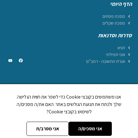
הדף היומי
מסכת פסחים
מסכת שקלים
סדרות וסדנאות
תניא
ואני תפילתי
אגרת התשובה - רמב"ם
CREATED BY JEWTECH
אנו משתמשים בקובצי Cookie כדי לשפר את חווית הגלישה
תהילים ביחד
שלך ולנתח את תנועת הגולשים באתר. האם את/ה מסכים/ה
1,248,894
לשימוש בקובצי Cookie?
לוח וזמני היום
אות בספר תורה
מה מברכים על
אני מסכים/ה
אני מסרב/ת