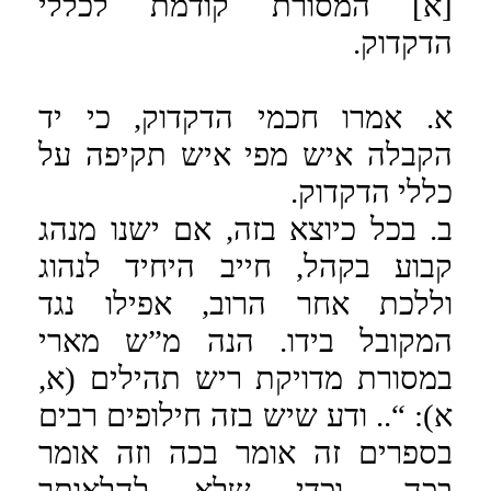
[א] המסורת קודמת לכללי
הדקדוק.
א. אמרו חכמי הדקדוק, כי יד
הקבלה איש מפי איש תקיפה על
כללי הדקדוק.
ב. בכל כיוצא בזה, אם ישנו מנהג
קבוע בקהל, חייב היחיד לנהוג
וללכת אחר הרוב, אפילו נגד
המקובל בידו. הנה מ”ש מארי
במסורת מדויקת ריש תהילים (א,
א): “.. ודע שיש בזה חילופים רבים
בספרים זה אומר בכה וזה אומר
בכה.. וכדי שלא להלאותך