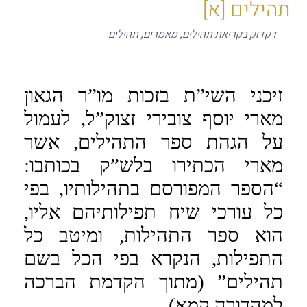
תהילים [א]
דקדוק בקריאת תהילים
,
מאמרים
,
תהילים
זיכני השי”ת בזכות מו”ר הגאון
מארי יוסף צובירי זצוק”ל, לעמול
על הגהת ספר התהילים, אשר
מארי הכתירו בלש”ק בכותבו:
“הספר המפורסם בתהילותיו, בפי
כל עורכי שיח תפילותיהם אליו,
הוא ספר התהילות, ומיטב כל
התפילות, הנקרא בפי הכל בשם
תהילים” (מתוך הקדמת הברכה
למהדורה קמא).