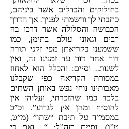
בחילוקים והבדלים אשר ביניהם,
כתבתי לך ורשמתי לפניך. אך הדרך
הכבושה והסלולה אשר דרכו בה
רבים וגאוני עולם בתימן, כמו
ששמענו בקריאתן מפי זקני תורה
דור אחר דור עד זמנינו זה, ואין
לשנות.. וסיים: והכלל הוא לאחוז
במסורת הקריאה כפי שקבלנו
מאבותינו נוחי נפש באותן השתים
בלבד כמו שהזכרתי, ועליהן אין
להוסיף ומהן אין לגרוע”. וכ”כ
במסמ”ד על תיבת “שתו” (מ”ט,
ט”ו), וסיים בזה”ל: “.. ואם כי