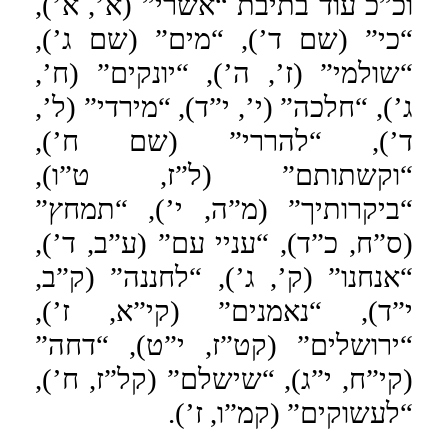
וכ”כ עוד בתיבת “אשרי” (א’, א’),
“כי” (שם ד’), “מים” (שם ג’),
“שולמי” (ז’, ה’), “יונקים” (ח’,
ג’), “חלכה” (י’, י”ד), “מירדי” (ל’,
ד’), “להררי” (שם ח’),
“וקשתותם” (ל”ז, ט”ו),
“ביקרותיך” (מ”ה, י’), “תמחץ”
(ס”ח, כ”ד), “עניי עם” (ע”ב, ד’),
“אנחנו” (ק’, ג’), “לחננה” (ק”ב,
י”ד), “נאמנים” (קי”א, ז’),
“ירושלים” (קט”ז, י”ט), “דחה”
(קי”ח, י”ג), “שישלם” (קל”ז, ח’),
“לעשוקים” (קמ”ו, ז’).