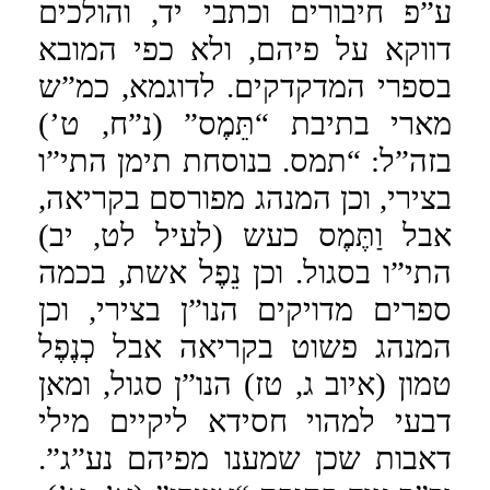
ע”פ חיבורים וכתבי יד, והולכים
דווקא על פיהם, ולא כפי המובא
בספרי המדקדקים. לדוגמא, כמ”ש
מארי בתיבת “תֵּמֶס” (נ”ח, ט’)
בזה”ל: “תמס. בנוסחת תימן התי”ו
בצירי, וכן המנהג מפורסם בקריאה,
אבל וַתֶּמֶס כעש (לעיל לט, יב)
התי”ו בסגול. וכן נֵפֶל אשת, בכמה
ספרים מדויקים הנו”ן בצירי, וכן
המנהג פשוט בקריאה אבל כְנֶפֶל
טמון (איוב ג, טז) הנו”ן סגול, ומאן
דבעי למהוי חסידא ליקיים מילי
דאבות שכן שמענו מפיהם נע”ג”.