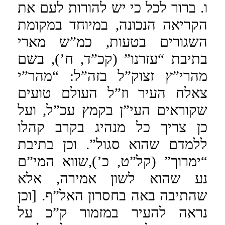
ו. ברור לכל כי יש להורות לעם את
הקריאה הנכונה, במיוחד במקומת
השגורים בטעות, כמ”ש מארי
בתיבת “עזרנו” (קכ”ד, ח’), בשם
מהרי”ץ זצוק”ל בזה”ל: “מהר”י
צאלח העיר וז”ל העולם טועים
שקוראים העי”ן בקמץ עכ”ל, ועל
כן צריך כל מנהיג בקרב קהלו
ללמדם שהוא סגול”. וכן בתיבת
“ימרוך” (קל”ט, כ’),שווא המי”ם
נע שהוא לשון אמירה, אלא
שהתיבה באה בחסרון האל”ף. [וכן
נראה להעיר במזמור ק”כ על