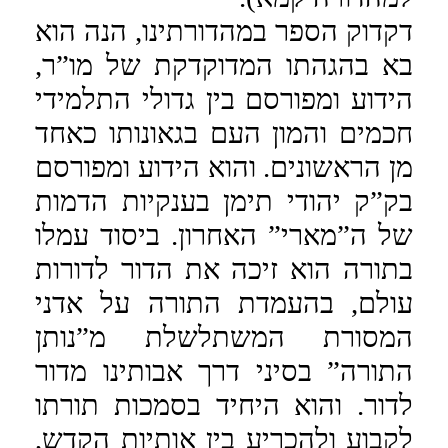
דקדוק הספר במהדורתינו, הנה הוא
בא בהגהתו המדוקדקת של מו”ר,
הידוע ומפורסם בין גדולי התלמידי
חכמים והמון העם בגאונותו כאחד
מן הראשונים. והוא הידוע ומפורסם
בק”ק יהודי תימן בענקיות הדמות
של ה”מארי” האחרון. ביסוד עמלו
בתורה הוא זיכה את הדור לדורות
עולם, בהעמדת התורה על אדני
המסורת המשתלשלת מ”נותן
התורה” בסיני דרך אבותינו מדור
לדור. והוא היחיד בסמכות תורתו
לקבוע ולהכריע בין אותיות הקדש,