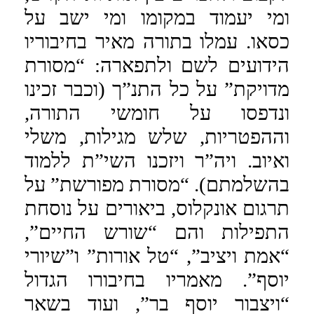
ומי יעמוד במקומו ומי ישב על
כסאו. עמלו בתורה מאיר בחיבוריו
הידועים לשם ולתפארה: “מסורת
מדויקת” על כל התנ”ך (וכבר זכינו
ונדפסו על חומשי התורה,
וההפטריות, שלש מגילות, משלי
ואיוב. ויה”ר ויזכנו השי”ת ללמוד
בהשלמתם). “מסורת מפורשת” על
תרגום אונקלוס, ביאורים על נוסחת
התפילות והם “שורש החיים”,
“אמת ויציב”, “טל אורות” ו”שיורי
יוסף”. מאמריו בחיבורו הגדול
“ויצבור יוסף בר”, ועוד בשאר