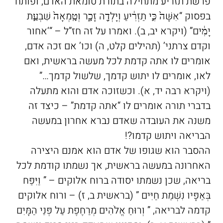
פרשת תזריע מתחילה בתורת טומאת האדם, ופותח
בפסוק “אִשָּׁה֙ כִּ֣י תַזְרִ֔יעַ וְיָלְדָ֖ה זָכָ֑ר וְטָֽמְאָה֙ שִׁבְעַ֣ת
יָמִ֔ים” (ויקרא יב, ב). ואמרו על זה חז”ל – “‘אחור
וקדם צרתני’ (תהילים קלט, ה) וכו’ אם זכה אדם,
אומרים לו אתה קדמת לכל מעשה בראשית, ואם
לאו, אומרים לו יתוש קדמך, שלשול קדמך…”
(ויקרא רבה יד, א). וכשזוכה אדם והוא מתעלה
בדברי תורה אומרים לו “אתה קדמת” – כיצד זה
משנה את העובדה שאדם נברא אחרון במעשה
הבריאה ויתוש קדמו?!
ההסבר הוא שגופו של אדם הוא אמנם היצירה
האחרונה במעשה בראשית, אך נשמתו קודמת לכל
בריאה, שכן נשמתו יסודה ברוח אלוקים – ” וַיִּפַּח
בְּאַפָּיו נִשְׁמַת חַיִּים ” (בראשית ב, ז) – ורוח אלוקים
קדמה לבריאה, ” וְרוּחַ אֱלֹהִים מְרַחֶפֶת עַל פְּנֵי הַמָּיִם