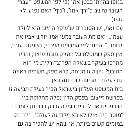
בגופו בהיותו בבטן אמו (כי לפי המשפט העברי,
העובר נחשב כ”ירך אמו”, ו”גוף” האֵם נפגע, לא
גופו).
עם זאת, יש הסוברים ש”עיקר החיוב הוא לוולד
עצמו… ואם מת העובר במעי אמו, יורש אביו את
זכותו…”. היינו: לפי המשפט העברי, כשניזוק עוּבר,
אין ספק שמוטלת על המזיק חובת פיצוי, והדיון
מתרכז בעיקר בשאלה הפרוצדורלית: מי הוא
התובע? גישה זו מניחה, בלא ספק, תשתית ראויה
גם לעילת התביעה שנידונה כאן.
בית המשפט העליון בישראל הכיר בעילת תביעה זו
בפרשת זייצוב. בפסק הדין נפלה מחלוקת בין
השופטים אם להכיר בעילה זו רק כשניתן לומר כי
“מוטב היה אילו לא בא יילוד זה לעולם”, היינו רק
במומים קשים ביותר, או שמא יש להכיר בה גם