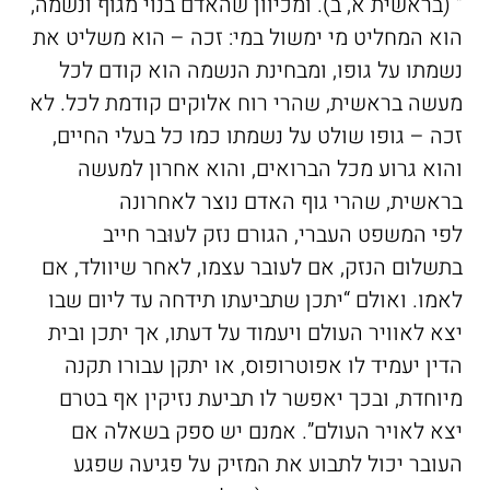
” (בראשית א, ב). ומכיוון שהאדם בנוי מגוף ונשמה,
הוא המחליט מי ימשול במי: זכה – הוא משליט את
נשמתו על גופו, ומבחינת הנשמה הוא קודם לכל
מעשה בראשית, שהרי רוח אלוקים קודמת לכל. לא
זכה – גופו שולט על נשמתו כמו כל בעלי החיים,
והוא גרוע מכל הברואים, והוא אחרון למעשה
בראשית, שהרי גוף האדם נוצר לאחרונה
לפי המשפט העברי, הגורם נזק לעוּבר חייב
בתשלום הנזק, אם לעובר עצמו, לאחר שיוולד, אם
לאמו. ואולם “יתכן שתביעתו תידחה עד ליום שבו
יצא לאוויר העולם ויעמוד על דעתו, אך יתכן ובית
הדין יעמיד לו אפוטרופוס, או יתקן עבורו תקנה
מיוחדת, ובכך יאפשר לו תביעת נזיקין אף בטרם
יצא לאויר העולם”. אמנם יש ספק בשאלה אם
העובר יכול לתבוע את המזיק על פגיעה שפגע