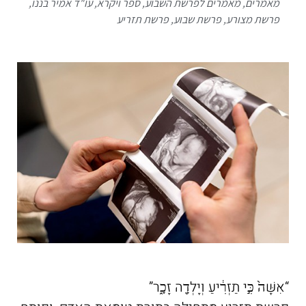
מאמרים
,
מאמרים לפרשת השבוע
,
ספר ויקרא
,
עו"ד אמיר בננו
,
פרשת מצורע
,
פרשת שבוע
,
פרשת תזריע
“אִשָּׁה֙ כִּ֣י תַזְרִ֔יעַ וְיָלְדָ֖ה זָכָ֑ר”