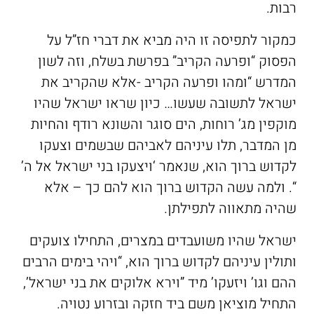
רבות.
כמקור לתפיסה זו היה מביא את דברי חז”ל על
הפסוק “ופרעה הקריב” בפרשת בשלח, וזה לשון
המדרש “ומהו ופרעה הקריב -אלא שהקריב את
ישראל לתשובה שעשו… כיון שראו ישראל שהיו
מוקפין מג’ רוחות, הים סוגר והשונא רודף והחיות
מן המדבר, תלו עיניהם לאביהם שבשמים וצעקו
לקדוש ברוך הוא, שנאמר ‘ויצעקו בני ישראל אל ה’
“. ולמה עשה הקדוש ברוך הוא להם כך – אלא
שהיה מתאווה לתפילתן.
ישראל שהיו משועבדים במצרים, התחילו צועקים
ותולין עיניהם לקדוש ברוך הוא, “ויהי בימים הרבים
ההם וגו’ ויזעקו’ מיד ”וירא אלוקים את בני ישראל’,
התחיל מוציאן משם ביד חזקה ובזרוע נטויה.