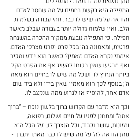
מהן נושאת עמה תועלת למתפללים.
התפילה היא בקשת רחמים על מה שחסר לאדם
והודאה על מה שיש לו כבר, זוהי עבודה בשלמות
הלב. ואין שלמות גדולה יותר בעבודה שבלב מאשר
תפילה. כי התפילה נובעת ממקור ההכרה בהשגחה
פרטית, ומאמונה בה’ בכל פרט ופרט מצרכי האדם.
אימתי נקרא האדם מאמין? כאשר הוא יודע ומכיר
ואף מרגיש שאין בכוחו להשיג אף את הפרט הקל
ביותר הנחוץ לו, ושכל מה שיש לו בחיים הוא מאת
ה’; בנוסף לכך הוא מאמין שאין בידו ולא ביד שום
אדם אחר, להוסיף או לגרוע ממה שנקצב לו.
וכך הוא מדבר עם הקדוש ברוך בלשון נוכח – “ברוך
אתה” ומתחנן לפניו על חיים ושלום, רפואה,
ומזונות, עושר וכבוד, וכל הנצרך לו; ועל הכל הוא
נותן הודאה לה’ על מה שיש לו כבר מאתו יתברך -