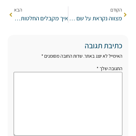
הקודם
הבא
מצווה נקראת על שם גומרה
איך מקבלים החלטות נכונות בחיים? ומה קורה רגע לפני שהים נפתח אצלך בחיים? שיעורו של הרב מאור דוד כהן לפרשת בשלח.
כתיבת תגובה
האימייל לא יוצג באתר.
שדות החובה מסומנים
*
התגובה שלך
*