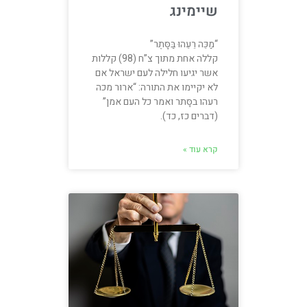
שיימינג
“מַכֵּה רֵעֵהוּ בַּסָּתֶר”
קללה אחת מתוך צ”ח (98) קללות
אשר יגיעו חלילה לעם ישראל אם
לא יקיימו את התורה: “ארור מכה
רעהו בסָּתר ואמר כל העם אמן”
(דברים כז, כד).
קרא עוד »