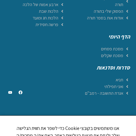
תורה
ארבע אמות של הלכה
הפסוק שלי בתורה
הלכות שבת
אודות אות בספר תורה
הלכות חג ומועד
פרשה חסידית
הדף היומי
מסכת פסחים
מסכת שקלים
סדרות וסדנאות
תניא
ואני תפילתי
אגרת התשובה - רמב"ם
CREATED BY JEWTECH
אנו משתמשים בקובצי Cookie כדי לשפר את חווית הגלישה
תהילים ביחד
שלך ולנתח את תנועת הגולשים באתר. האם את/ה מסכים/ה