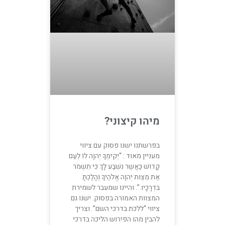
מיהו קיצוני?
בפרשתנו ישנו פסוק עם ציווי
מעניין מאוד : “יְקִימְךָ יְהוָה לוֹ לְעַם
קָדוֹשׁ כַּאֲשֶׁר נִשְׁבַּע לָךְ כִּי תִשְׁמֹר
אֶת מִצְות יְהוָה אֱלֹהֶיךָ וְהָלַכְתָּ
בִּדְרָכָיו.”. והיינו שמעבר לשמירת
המצוות האמורה בפסוק. ישנו גם
ציווי “ללכת בדרכי השם”. וצריך
להבין מהו הפירוש הליכה בדרכי