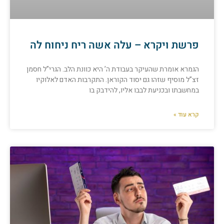
פרשת ויקרא – עלה אשה ריח ניחוח לה
הגמרא אומרת שהעיקר בעבודת ה’ היא כוונת הלב. הגרי”ל חסמן
זצ”ל מוסיף שזהו גם יסוד הקוראן. התקרבות האדם לאלוקיו
במחשבתו ובכניעת לבבו אליו, להידבק בו
קרא עוד »