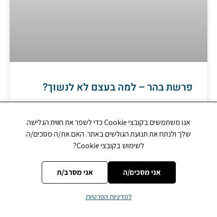
פרשת בהר – למה בעצם לא לנשוך?
מה עדיף, משטר סוציאליסטי שיוויוני או קפיטליסטי דורסני,
ולמה בעצם לא לנשוך? הרב מאור דוד כהן נוגע בעיקרי שורשי
אנו משתמשים בקובצי Cookie כדי לשפר את חווית הגלישה
איסור הריבית ממנו נלמד מסר חשוב
שלך ולנתח את תנועת הגולשים באתר. האם את/ה מסכים/ה
לשימוש בקובצי Cookie?
קרא עוד »
אני מסכים/ה
אני מסרב/ת
למדיניות הפרטיות