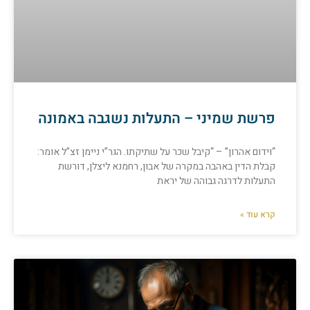
פרשת שמיני – התעלות נשגבה באמונה
“וידום אהרון” – “קיבל שכר על שתיקתו. הגר”י ניימן זצ”ל אומר:
קבלת הדין באהבה במקרה של אבון, רחמנא ליצלן, דורשת
התעלות לדרגה גבוהה של יראת
קרא עוד »