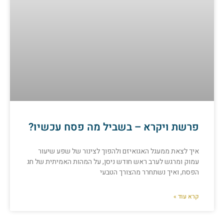
פרשת ויקרא – בשביל מה פסח עכשיו?
איך לצאת ממעגל האגואיזם ולהפוך לצינור של שפע שיעור
עמוק ומרגש לערב ראש חודש ניסן, על המהות האמיתית של חג
הפסח, ואיך נשתחרר מהצורך הטבעי
קרא עוד »