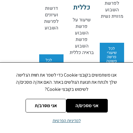
לפרשת
כללית
דרשות
השבוע
ועיונים
מזווית נשית
שיעור על
לפרשת
פרשת
השבוע
השבוע
פרשת
השבוע
לכל
בראיה כללית
שיעורי
פרשה
לכל
פשוטה
המאמרים
לפרשת
השבוע
אנו משתמשים בקובצי Cookie כדי לשפר את חווית הגלישה
שלך ולנתח את תנועת הגולשים באתר. האם את/ה מסכים/ה
לכל
לשימוש בקובצי Cookie?
שיעורי
פרשת
השבוע
בראיה
אני מסכים/ה
אני מסרב/ת
כללית
למדיניות הפרטיות
כניסה לאזור הללויה-tv