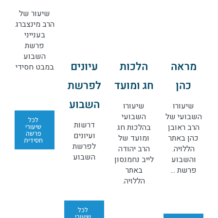
שיעור של
הרב מינצברג
בענייני
פרשת
השבוע
מראה
הלכות
עיונים
במבט חסידי
כהן
חג ומועד
לפרשת
השבוע
שיעורו
שיעורו
השבועי של
השבועי
לכל
דרשות
הרב ראובן
בהלכות חג
שיעורי
פרשה
ועיונים
כהן באתר
ומועד של
חסידית
לפרשת
הללויה.
הרב יהודה
השבוע
והשבוע
לייב נחמנסון
פרשת ...
באתר
הללויה.
לכל
שיעורי