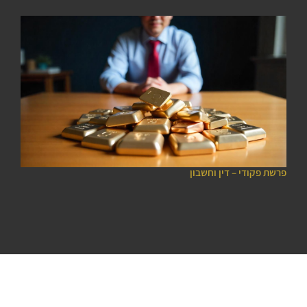
פרשת פקודי – דין וחשבון
פר