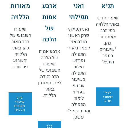
תניא
ואני
ארבע
מאורות
תפילתי
אמות
הללויה
שיעור חדש
באתר הללויה
של
ואני תפילתי
שיעורו
בפי הרב
פרק ראשון
השבועי של
מאור דוד
הלכה
מודה אני
הרב מאור
כהן.
לפניך ביאורי
כהן באתר
"שיעורים
ארבע אמות
התפילה
הללויה.
בספר
של הלכה
ופירוש
והשבוע
התניא"
שיעורו
מילות
פרשת ...
השבועי של
התפילה
הרב יהודה
בשיעור
לייב נחמנסון
שבועי
באתר
בענייני
לכל
הללויה,
שיעורי
לימוד
לכל
תניא
שיעורי
התפילה
מאורות
הללויה
והבנתה עפ"י
פשט,
לכל