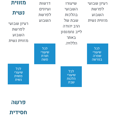
מזווית
רעיון שבועי
שיעורו
דרשות
לפרשת
השבועי
ועיונים
נשית
השבוע
בהלכות
לפרשת
מזווית נשית
שבת של
השבוע
רעיון שבועי
הרב יהודה
לפרשת
לייב נחמנסון
השבוע
באתר
מזווית נשית
הללויה.
לכל
לכל
שיעורי
שיעורי
שפרה
תורת
בפרשה
משה
לכל
לכל
שיעורי
שיעורי
מזווית
הלכות
נשית
שבת
פרשה
חסידית