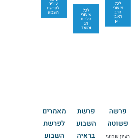
לכל
עיונים
שיעורי
לפרשת
לכל
הרב
השבוע
שיעורי
ראובן
הלכות
כהן
חג
ומועד
פרשה
פרשת
מאמרים
פשוטה
השבוע
לפרשת
בראיה
השבוע
רעיון שבועי