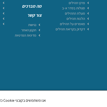
פרקי תהילים
א
מה מברכים
סגולות בסדר א-ב
מ
מעלת התהילים
ה
צור קשר
הלכות תהילים
ה
מאמרים על תהילים
א
נגישות
דקדוק בקריאת תהילים
תקנון האתר
מדיניות הפרטיות
אנו משתמשים בקובצי Cookie כדי לשפר את חווית הגלישה שלך ולנתח את תנועת הגולשים באתר. האם את/ה מסכים/ה לשימוש בקובצי Cookie?