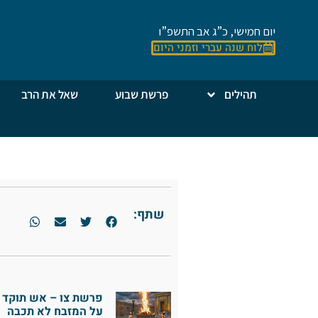
יום חמישי, כ”ג אב התשפ”ו
לוח שנה עברי וזמני היום
תהילים
פרשת שבוע
שאל את הרב
שתף:
פרשת צו – אש תוקד
על המזבח לא תכבה