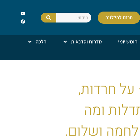
תרום להללויה
חומש יומי
סדרות וסדנאות
הלכה
 על חרדות,
דלות ומה
לחמה ושלום.