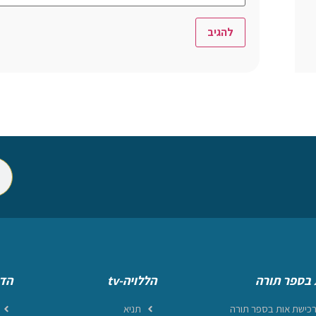
 בספר תורה
הללויה-tv
הדף
כישת אות בספר תורה
תניא