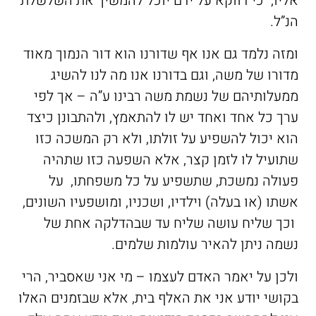
אליו, כי דווקא על ידם יוכל להמשיך את השלשלת
הנ”ל.
ומזה נלמד גם אנו אף שדורנו הוא דור הנמוך מאוד
מדורו של משה, וגם בדורנו אנו מה לנו להשיג
ממעלותיהם של נשמת משה רבינו ע”ה – אך לפי
ערך כל אחד ואחד יש לו להתאמץ, ולהתבונן כיצד
הוא יכול להשפיע על זולתו, ולא רק המשכה כזו
שתועיל לו לזמן קצר, אלא השפעה כזו שתהיה
פעולה נמשכת, שתשפיע על כל משפחתו, על
אשתו (או בעלה) וילדיו, ושכניו, ומושפעיו השונים,
וכך שליח עושה שליח עד שבהדלקה אחת של
נשמה ניתן להאיר עולמות שלמים.
ולכן על יאמר האדם לעצמו – מי אני שאסביר, הרי
בקושי יודע אני את האלף בית, אלא שבזמנים האלו