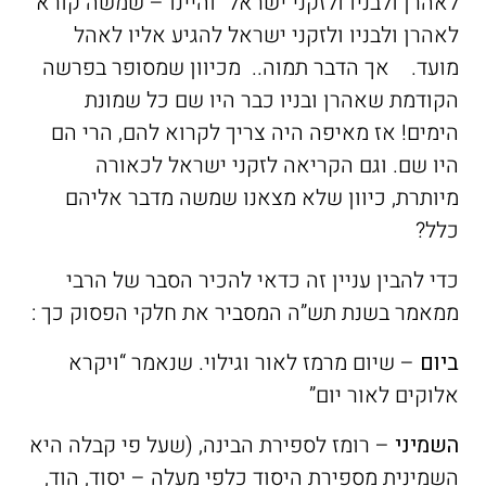
לאהרן ולבניו ולזקני ישראל” והיינו – שמשה קורא
לאהרן ולבניו ולזקני ישראל להגיע אליו לאהל
מועד. אך הדבר תמוה.. מכיוון שמסופר בפרשה
הקודמת שאהרן ובניו כבר היו שם כל שמונת
הימים! אז מאיפה היה צריך לקרוא להם, הרי הם
היו שם. וגם הקריאה לזקני ישראל לכאורה
מיותרת, כיוון שלא מצאנו שמשה מדבר אליהם
כלל?
כדי להבין עניין זה כדאי להכיר הסבר של הרבי
ממאמר בשנת תש”ה המסביר את חלקי הפסוק כך :
ביום
– שיום מרמז לאור וגילוי. שנאמר “ויקרא
אלוקים לאור יום”
השמיני
– רומז לספירת הבינה, (שעל פי קבלה היא
השמינית מספירת היסוד כלפי מעלה – יסוד, הוד,