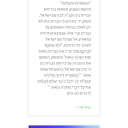
“הנסתרות והנגלות”
פרשת השבוע פותחת בכריתת
הברית בין הקב”ה לבין עם ישראל,
פסוק יד’ מדגיש כי הברית היא לא
רק לאלה כביכול החותמים על
הברית קרי אלה שנמצאים פיזית
במאורע אל עם כל עם ישראל
לאורך כל הדורות, “וְלֹ֥א אִתְּכֶ֖ם
לְבַדְּכֶ֑ם אָֽנֹכִ֗י כֹּרֵת֙ אֶת הַבְּרִ֣ית הַזֹּ֔את
וְאֶת הָֽאָלָ֖ה הַזֹּֽאת” והפסוק החותם
את ההכרזה על כריתת הברית בין
ה’ ובין עם ישראל בראש פרשתנו
אומר: ” הַנִּ֨סְתָּרֹ֔ת לַיהֹוָ֖ה אֱלֹהֵ֑ינוּ
וְהַנִּגְלֹ֞ת לָ֤ׄנׄוּׄ וּׄלְׄבָׄנֵ֙ׄיׄנׄוּ֙ׄ עַׄד־עוֹלָ֔ם לַעֲשׂ֕וֹת
אֶת־כׇּל־דִּבְרֵ֖י הַתּוֹרָ֥ה הַזֹּֽאת׃ ”
(דברים כט, כח).
קרא עוד »