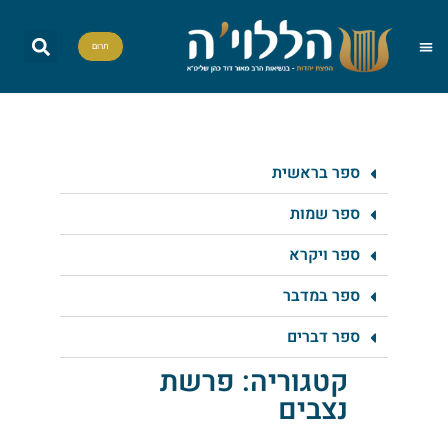
תרום
הללויה TV
חומש יומי
שאל את הרב
הדף היומי
אות בספר תורה
פרשת שבוע
מה מברכים
סדרות וסדנאות
ספר בראשית
ספר שמות
ספר ויקרא
ספר במדבר
ספר דברים
קטגוריה: פרשת
נצבים