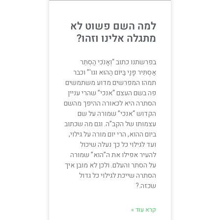
למה השם פשוט לא
מתגלה אלינו וזהו?
בפרשתנו כתוב “וְאָנֹכִי הַסְתֵּר
אַסְתִּיר פָּנַי בַּיּוֹם הַהוּא וגו'” וכבר
תמהו המפרשים מדוע משתמשים
פה בשם העצם “אנכי” שהרי עניין
הסתרה היא לכאורה ההיפך מהשם
הקדוש “אנכי” שמורה על שם
עצמותו של הקב”ה. וגם מה שכתוב
ביום ההוא, הרי יום מורה על גילוי,
ועד לגילוי כל כך נעלה שיכול
להעיר אפילו את ה”הוא” שמורה
על הסתר והעלם. ולכן לא מובן איך
הסתרה שייכת לגילוי כל גדול
שכזה.?
קרא עוד »