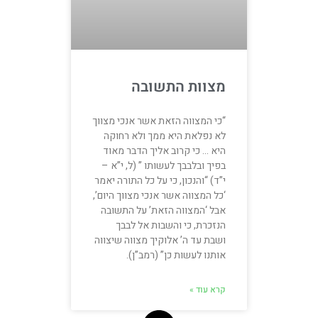
מצוות התשובה
“כי המצווה הזאת אשר אנכי מצווך
לא נפלאת היא ממך ולא רחוקה
היא … כי קרוב אליך הדבר מאוד
בפיך ובלבבך לעשותו ” (ל, י”א –
י”ד) “והנכון, כי על כל התורה יאמר
‘כל המצווה אשר אנכי מצווך היום’,
אבל ‘המצווה הזאת’ על התשובה
הנזכרת, כי והשבות אל לבבך
ושבת עד ה’ אלוקיך מצווה שיצווה
אותנו לעשות כן” (רמב”ן).
קרא עוד »