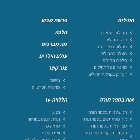
תהילים
פרשת שבוע
הלכה
תפילות וסגולות
פרקי תהילים
מה מברכים
סגולות בסדר א-ב
מעלת התהילים
עולם הילדים
הלכות תהילים
מאמרים על תהילים
צור קשר
דקדוק בקריאת תהילים
נגישות
מדיניות הפרטיות
אות בספר תורה
הללויה-tv
רכישת אות בספר תורה
תניא
איך משתתפים בספר תורה
תורת הנפש בפרשה
מצוות אות בספר תורה
מראה כהן
הסגולות בקניית אות בספר
ואני תפילתי
תורה
ארבע אמות של הלכה