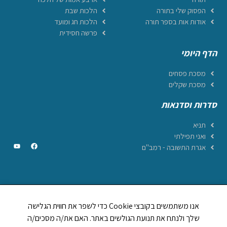
הפסוק שלי בתורה
הלכות שבת
אודות אות בספר תורה
הלכות חג ומועד
פרשה חסידית
הדף היומי
מסכת פסחים
מסכת שקלים
סדרות וסדנאות
תניא
ואני תפילתי
אגרת התשובה - רמב"ם
CREATED BY JEWTECH
אנו משתמשים בקובצי Cookie כדי לשפר את חווית הגלישה
תהילים ביחד
שלך ולנתח את תנועת הגולשים באתר. האם את/ה מסכים/ה