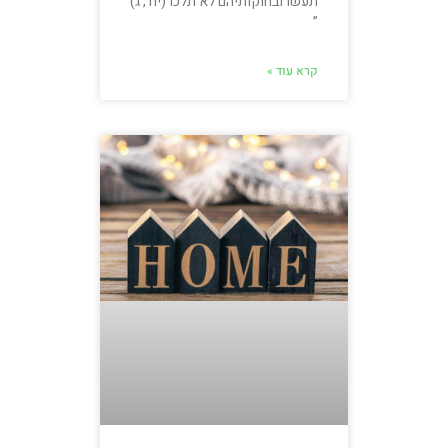
תעשו ובחוקותיהם לא תלכו (יח , ג)
”
קרא עוד »