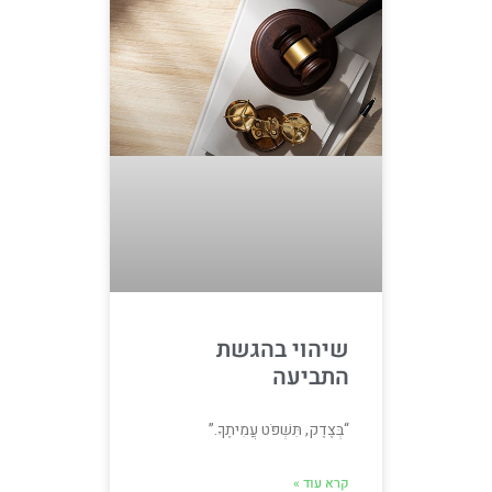
שיהוי בהגשת
התביעה
“בְּצֶדֶק, תִּשְׁפֹּט עֲמִיתֶךָ.”
קרא עוד »