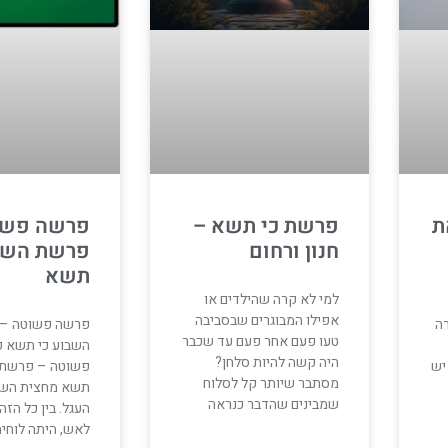
פרשה פשו
ת
פרשת כי תשא –
פרשת השבו
חנון ורחום
תשא
למי לא קרה שהילדים או
אפילו המבוגרים שבסביבה
פרשה פשוטה –
רה
טעו פעם אחר פעם עד שכבר
השבוע כי תשא 
היה קשה להיות סלחן?
פשוטה – פרשת 
יש
מסתבר שיותר קל לסלוח
תשא מחצית השק
שמבינים שהדבר כנראה
העגל. בין כל הז
לאש, היתה לוחי