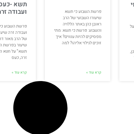
תשא -כעס
י
ועבודה זרה
פרשת השבוע כי תשא
שיעורו השבועי של הרב
ראובן כהן באתר הללויה
פרשת השבוע כי
על
והשבוע: פרשת כי תשא: מתי
ועבודה זרה שיעו
מפסיקים להיות ענווים? איך
של הרב מאור דוד
זוכים לגילוי אליהו? למה
שיעור בפרשת הש
תשא” על חטא הע
ן,
זרה, כעס
קרא עוד »
קרא עוד »