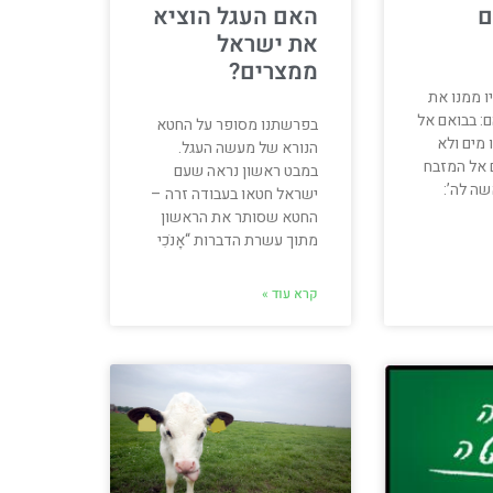
ם
האם העגל הוציא
את ישראל
ממצרים?
יו ממנו את
ם: בבואם אל
בפרשתנו מסופר על החטא
 מים ולא
הנורא של מעשה העגל.
 אל המזבח
במבט ראשון נראה שעם
ה לה’:
ישראל חטאו בעבודה זרה –
החטא שסותר את הראשון
מתוך עשרת הדברות “אָנֹכִי
קרא עוד »