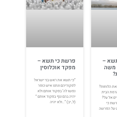
שא –
פרשת כי תשא –
 משה
מפקד אוכלוסין
?
“כי תשא את ראש בני ישראל
לפקודיהם ונתנו איש כופר
ת הלוחות?
נפשו לה’ בפקוד אותם ולא
הרמת הבית
יהיה בהם נגף בפקוד אותם ”
ים אל על?
(ל, יב) “…ולא יהיה
שת כי
 על הפרשה