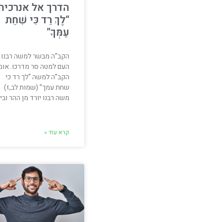
הדרך אל אנרכיה
“לֶךְ רֵד כִּי שִׁחֵת
עַמְּךָ”
הקב”ה מבשר למשה רבנו כ
העם למטה סר מדרכו. אומ
הקב”ה למשה “לך רד כי
שחת עמך” (שמות לב,ז)
משה רבנו יורד מן ההר ובי
קרא עוד »