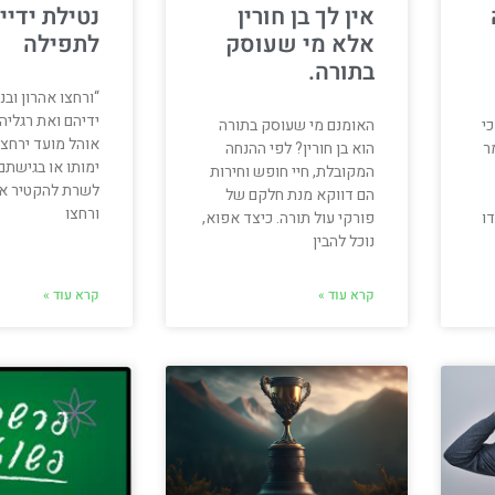
אין לך בן חורין
נטילת ידיי
אלא מי שעוסק
לתפילה
בתורה.
“ורחצו אהרון ובנ
ידיהם ואת רגליה
י
האומנם מי שעוסק בתורה
אוהל מועד ירחצו
ר
הוא בן חורין? לפי ההנחה
ימותו או בגישתם
המקובלת, חיי חופש וחירות
לשרת להקטיר אש
הם דווקא מנת חלקם של
ורחצו
דו
פורקי עול תורה. כיצד אפוא,
נוכל להבין
קרא עוד »
קרא עוד »