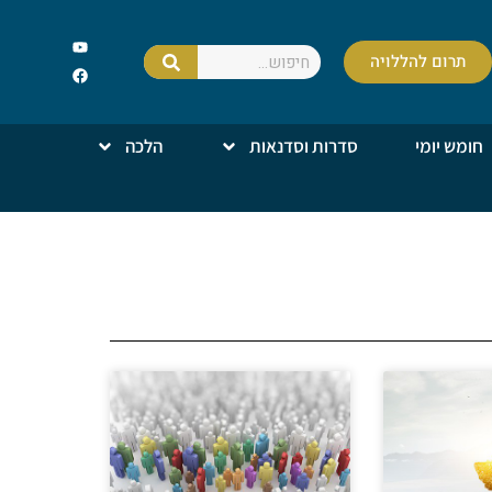
תרום להללויה
חומש יומי
סדרות וסדנאות
הלכה