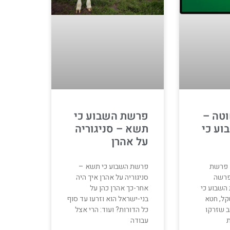
פרשת השבוע כי
טה –
תשא – סניגוריה
ע כי
על אהרן
פרשת השבוע כי תשא –
 פרשת
סניגוריה על אהרן איך היה
פרשה
אחר-כך אהרן כהן על
השבוע כי
בני-ישראל הוא וזרעו עד סוף
ל, חטא
כל הדורות? ועוד: הרי אצל
הב שזרקו
עבודה
ת