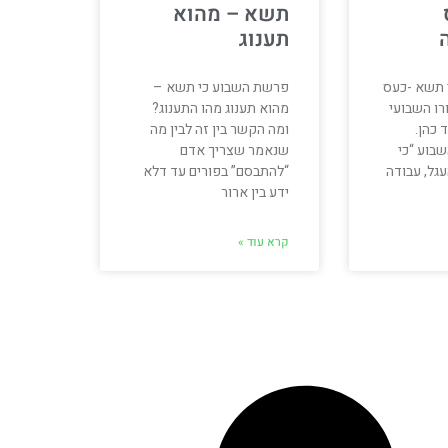
תשא – מהוא
תענוג
 תשא -כעס
פרשת השבוע כי תשא –
רו השבועי
מהוא תענוג מהו התענוג?
 כהן.
ומה הקשר בין זה לבין מה
בוע “כי
שנאמר שצריך אדם
גל, עבודה
“להתבסם” בפורים עד דלא
ידע בין ארור
קרא עוד »