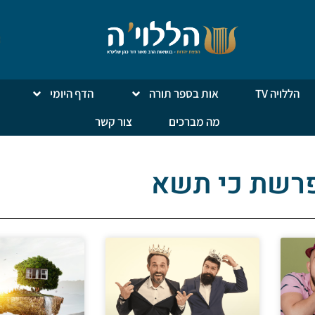
הללויה TV
אות בספר תורה
הדף היומי
מה מברכים
צור קשר
פרשת כי תשא